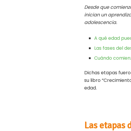
h
ce
wi
Desde que comienzan
at
b
tt
inician un aprendiza
s
oo
er
adolescencia.
A
k
p
A qué edad pued
p
Las fases del d
Cuándo comienza
Dichas etapas fuer
su libro “Crecimient
edad.
Las etapas d