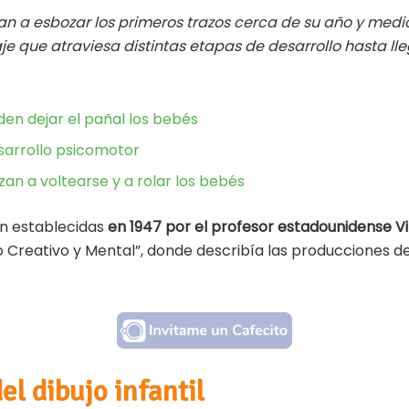
m
o
 a esbozar los primeros trazos cerca de su año y medio 
ai
m
je que atraviesa distintas etapas de desarrollo hasta lle
l
p
ar
ti
en dejar el pañal los bebés
r
esarrollo psicomotor
n a voltearse y a rolar los bebés
on establecidas
en 1947 por el profesor estadounidense V
o Creativo y Mental”, donde describía las producciones de
el dibujo infantil