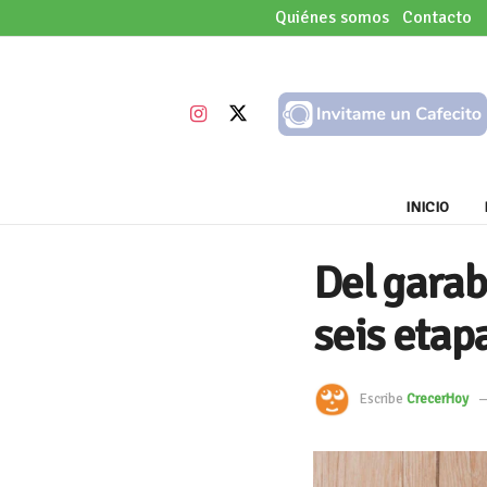
Quiénes somos
Contacto
INICIO
Del garab
seis etapa
Escribe
CrecerHoy