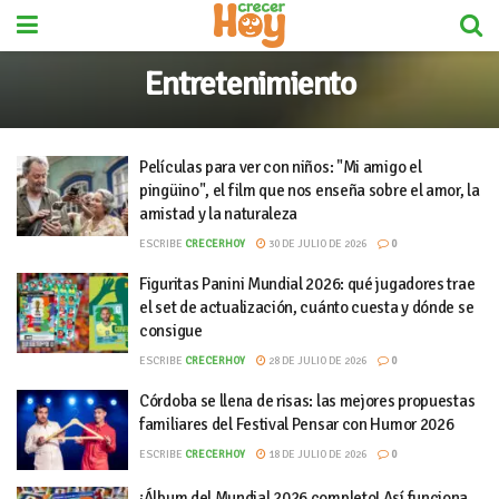
Entretenimiento
Películas para ver con niños: "Mi amigo el
pingüino", el film que nos enseña sobre el amor, la
amistad y la naturaleza
ESCRIBE
CRECERHOY
30 DE JULIO DE 2026
0
Figuritas Panini Mundial 2026: qué jugadores trae
el set de actualización, cuánto cuesta y dónde se
consigue
ESCRIBE
CRECERHOY
28 DE JULIO DE 2026
0
Córdoba se llena de risas: las mejores propuestas
familiares del Festival Pensar con Humor 2026
ESCRIBE
CRECERHOY
18 DE JULIO DE 2026
0
¡Álbum del Mundial 2026 completo! Así funciona