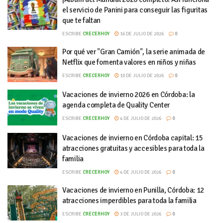
el servicio de Panini para conseguir las figuritas
que te faltan
ESCRIBE
CRECERHOY
16 DE JULIO DE 2026
0
Por qué ver "Gran Camión", la serie animada de
Netflix que fomenta valores en niños y niñas
ESCRIBE
CRECERHOY
10 DE JULIO DE 2026
0
Vacaciones de invierno 2026 en Córdoba: la
agenda completa de Quality Center
ESCRIBE
CRECERHOY
4 DE JULIO DE 2026
0
Vacaciones de invierno en Córdoba capital: 15
atracciones gratuitas y accesibles para toda la
familia
ESCRIBE
CRECERHOY
4 DE JULIO DE 2026
0
Vacaciones de invierno en Punilla, Córdoba: 12
atracciones imperdibles para toda la familia
ESCRIBE
CRECERHOY
3 DE JULIO DE 2026
0