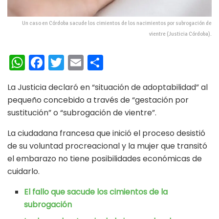
Un caso en Córdoba sacude los cimientos de los nacimientos por subrogación de
vientre (Justicia Córdoba).
W
Fa
T
E
C
h
ce
wi
m
o
La Justicia declaró en “situación de adoptabilidad” al
at
b
tt
ai
m
pequeño concebido a través de “gestación por
s
oo
er
l
p
sustitución” o “subrogación de vientre”.
A
k
ar
La ciudadana francesa que inició el proceso desistió
p
ti
de su voluntad procreacional y la mujer que transitó
p
r
el embarazo no tiene posibilidades económicas de
cuidarlo.
El fallo que sacude los cimientos de la
subrogación