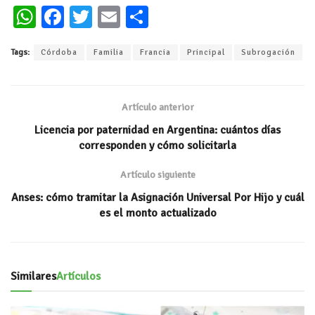
W
Fa
T
E
C
h
ce
wi
m
o
Tags:
Córdoba
Familia
Francia
Principal
Subrogación
at
b
tt
ai
m
s
oo
er
l
p
A
k
ar
Artículo anterior
p
ti
Licencia por paternidad en Argentina: cuántos días
p
r
corresponden y cómo solicitarla
Artículo siguiente
Anses: cómo tramitar la Asignación Universal Por Hijo y cuál
es el monto actualizado
Similares
Artículos