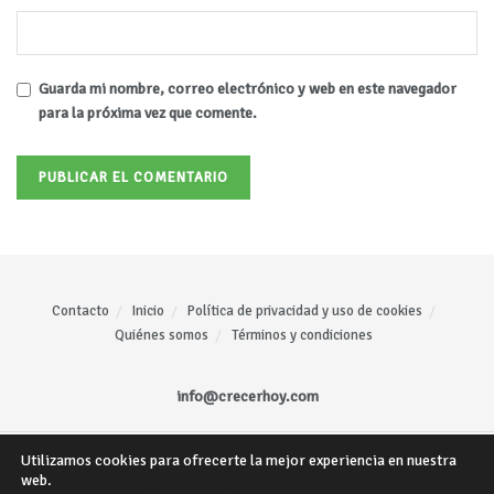
Guarda mi nombre, correo electrónico y web en este navegador
para la próxima vez que comente.
Contacto
Inicio
Política de privacidad y uso de cookies
Quiénes somos
Términos y condiciones
info@crecerhoy.com
Utilizamos cookies para ofrecerte la mejor experiencia en nuestra
Todos los derechos reservados ©
CrecerHoy
- Sitio web creado por
Mariano
web.
Gómez
.