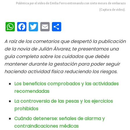
Polémica por el video de Emilia Ferro entrenando con siete meses de embarazo
(Captura de video).
W
Fa
T
E
C
h
ce
wi
m
o
A raíz de los cometarios que despertó la publicación
at
b
tt
ai
m
de la novia de Julián Álvarez, te presentamos una
s
oo
er
l
p
guía completa sobre los cuidados que debés
A
k
ar
mantener durante la gestación para poder seguir
p
ti
haciendo actividad física reduciendo los riesgos.
p
r
Los beneficios comprobados y las actividades
recomendadas
La controversia de las pesas y los ejercicios
prohibidos
Cuándo detenerse: señales de alarma y
contraindicaciones médicas