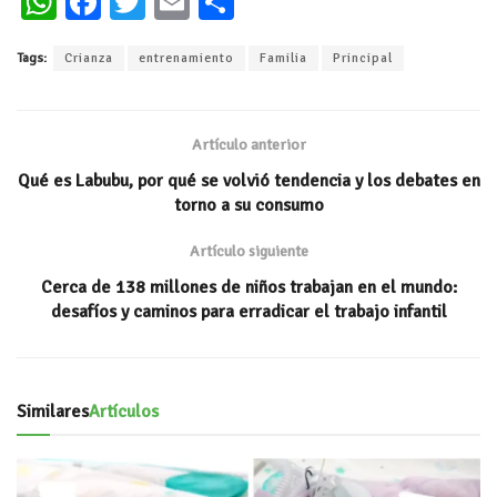
W
Fa
T
E
C
h
ce
wi
m
o
Tags:
Crianza
entrenamiento
Familia
Principal
at
b
tt
ai
m
s
oo
er
l
p
A
k
ar
Artículo anterior
p
ti
Qué es Labubu, por qué se volvió tendencia y los debates en
p
r
torno a su consumo
Artículo siguiente
Cerca de 138 millones de niños trabajan en el mundo:
desafíos y caminos para erradicar el trabajo infantil
Similares
Artículos