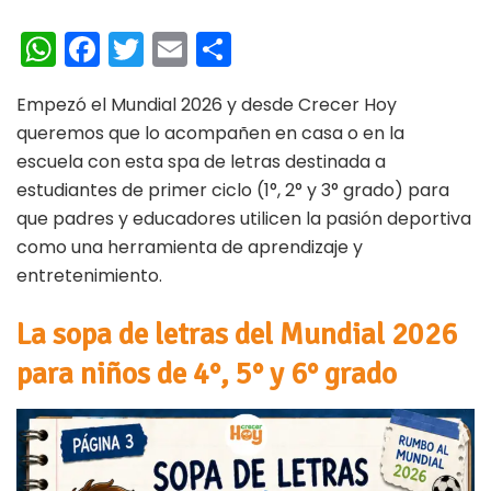
W
Fa
T
E
C
h
ce
wi
m
o
Empezó el Mundial 2026 y desde Crecer Hoy
at
b
tt
ai
m
queremos que lo acompañen en casa o en la
s
oo
er
l
p
escuela con esta spa de letras destinada a
A
k
ar
estudiantes de primer ciclo (1°, 2° y 3° grado) para
p
ti
que padres y educadores utilicen la pasión deportiva
como una herramienta de aprendizaje y
p
r
entretenimiento.
La sopa de letras del Mundial 2026
para niños de 4°, 5° y 6° grado