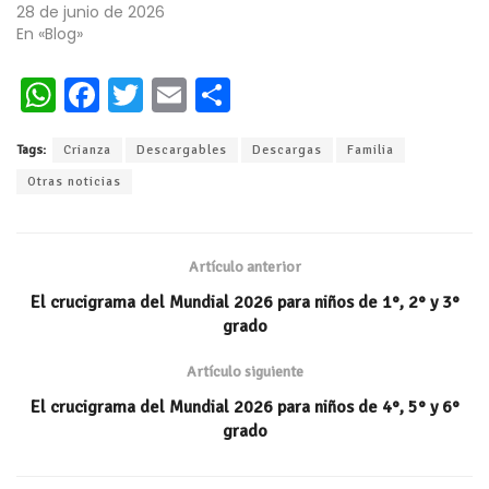
28 de junio de 2026
En «Blog»
W
Fa
T
E
C
h
ce
wi
m
o
Tags:
Crianza
Descargables
Descargas
Familia
at
b
tt
ai
m
Otras noticias
s
oo
er
l
p
A
k
ar
p
ti
Artículo anterior
p
r
El crucigrama del Mundial 2026 para niños de 1°, 2° y 3°
grado
Artículo siguiente
El crucigrama del Mundial 2026 para niños de 4°, 5° y 6°
grado