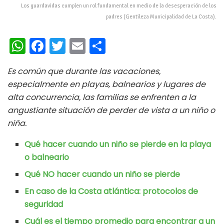
Los guardavidas cumplen un rol fundamental en medio de la desesperación de los
padres (Gentileza Municipalidad de La Costa).
W
Fa
T
E
C
h
ce
wi
m
o
Es común que durante las vacaciones,
at
b
tt
ai
m
especialmente en playas, balnearios y lugares de
s
oo
er
l
p
alta concurrencia, las familias se enfrenten a la
A
k
ar
angustiante situación de perder de vista a un niño o
p
ti
niña.
p
r
Qué hacer cuando un niño se pierde en la playa
o balneario
Qué NO hacer cuando un niño se pierde
En caso de la Costa atlántica: protocolos de
seguridad
Cuál es el tiempo promedio para encontrar a un