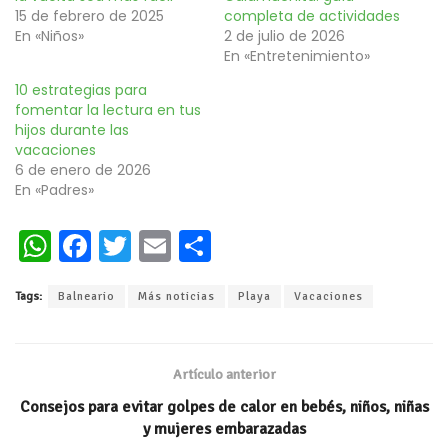
15 de febrero de 2025
completa de actividades
En «Niños»
2 de julio de 2026
En «Entretenimiento»
10 estrategias para
fomentar la lectura en tus
hijos durante las
vacaciones
6 de enero de 2026
En «Padres»
W
Fa
T
E
C
h
ce
wi
m
o
Tags:
Balneario
Más noticias
Playa
Vacaciones
at
b
tt
ai
m
s
oo
er
l
p
A
k
ar
Artículo anterior
p
ti
Consejos para evitar golpes de calor en bebés, niños, niñas
p
r
y mujeres embarazadas