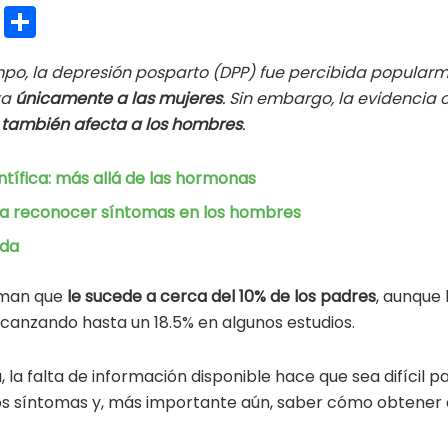
E
C
m
o
po, la depresión posparto (DPP) fue percibida popula
ai
m
ta
únicamente a las mujeres
. Sin embargo, la evidencia ci
l
p
o
también afecta a los hombres
.
ar
ti
ntífica: más allá de las hormonas
r
ara reconocer síntomas en los hombres
uda
iman que
le sucede a cerca del 10% de los padres
, aunque 
canzando hasta un 18.5% en algunos estudios.
, la falta de información disponible hace que sea difícil p
os síntomas y, más importante aún, saber cómo obtener 