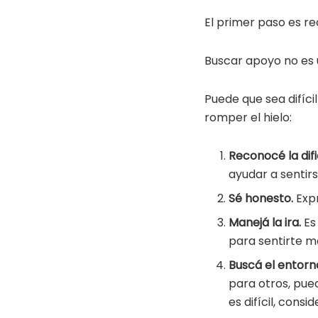
El primer paso es r
Buscar apoyo no es u
Puede que sea difíci
romper el hielo:
Reconocé la difi
ayudar a sentir
Sé honesto.
Expr
Manejá la ira.
Es 
para sentirte m
Buscá el entor
para otros, pue
es difícil, consi