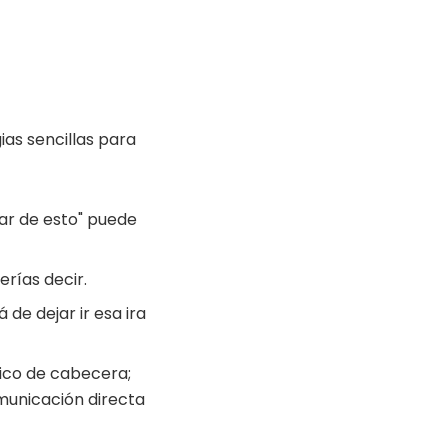
as sencillas para
r de esto" puede
rías decir.
 de dejar ir esa ira
dico de cabecera;
municación directa