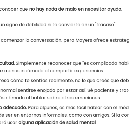
econocer que
no hay nada de malo en necesitar ayuda
.
n signo de debilidad ni te convierte en un "fracaso".
l comenzar la conversación, pero Mayers ofrece estrategi
cultad.
Simplemente reconocer que "es complicado habla
se menos incómodo al compartir experiencias.
esá cómo te sentías realmente, no lo que creés que debe
normal sentirse enojado por estar así. Sé paciente y tratá
ás cómodo al hablar sobre otras emociones.
no adecuado.
Para algunos, es más fácil hablar con el mé
de ser en entornos informales, como con amigos. Si la co
derá usar
alguna aplicación de salud mental
.