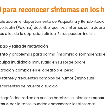
ad para reconocer síntomas en los
alizada en el departamento de Psiquiatría y Rehabilitación
de Lublin (Polonia) describe que los síntomas de la depr
s a los de la depresión clínica. Estos pueden incluir:
 bajo y
falta de motivación
.
ento
y problemas para dormir (insomnio o somnolencia e
culpa, inutilidad
o minusvalía en su rol de padre.
tración, cambios en el apetito o el peso.
sistente
y frecuentes cambios de humor (signo sutil).
currentes de muerte o suicidio.
l diagnóstico radica en que los hombres suelen ser
menos 
tos
y, por lo tanto, pueden enmascarar los síntomas.