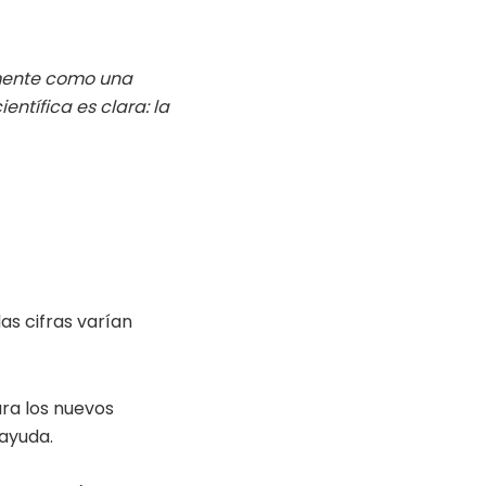
rmente como una
entífica es clara: la
las cifras varían
ara los nuevos
ayuda.