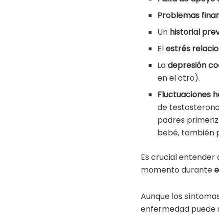
Problemas fina
Un
historial pre
El
estrés relaci
La
depresión coe
en el otro).
Fluctuaciones 
de testosterona
padres primeriz
bebé, también p
Es crucial entender
momento durante
e
Aunque los síntomas 
enfermedad puede se