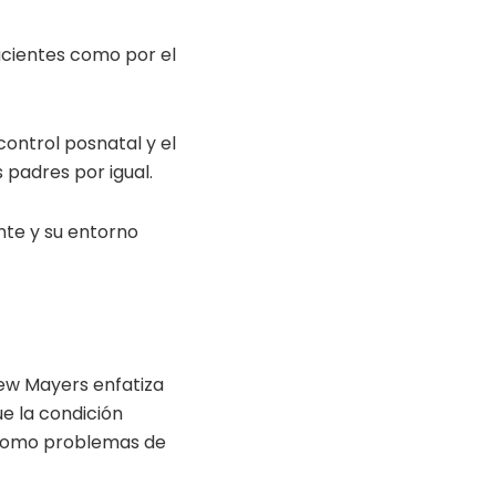
acientes como por el
control posnatal y el
 padres por igual.
nte y su entorno
rew Mayers enfatiza
ue la condición
 como problemas de