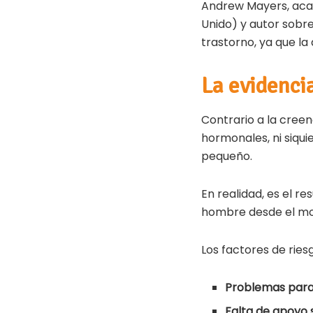
Andrew Mayers, acad
Unido) y autor sobr
trastorno, ya que l
La evidencia
Contrario a la creen
hormonales, ni siqu
pequeño.
En realidad, es el r
hombre desde el mo
Los factores de riesg
Problemas para
Falta de apoyo 