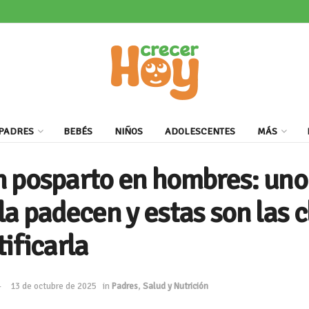
PADRES
BEBÉS
NIÑOS
ADOLESCENTES
MÁS
 posparto en hombres: uno
la padecen y estas son las c
ificarla
13 de octubre de 2025
in
Padres
,
Salud y Nutrición