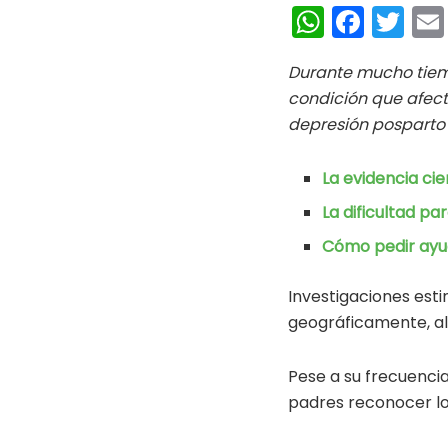
W
Fa
T
h
ce
wi
Durante mucho tiem
at
b
tt
condición que afec
s
oo
er
depresión pospart
A
k
p
La evidencia cie
p
La dificultad p
Cómo pedir ay
Investigaciones est
geográficamente, al
Pese a su frecuencia
padres reconocer l