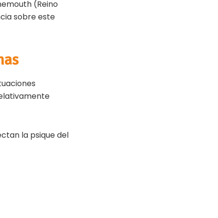
rnemouth (Reino
cia sobre este
nas
ctuaciones
relativamente
ectan la psique del