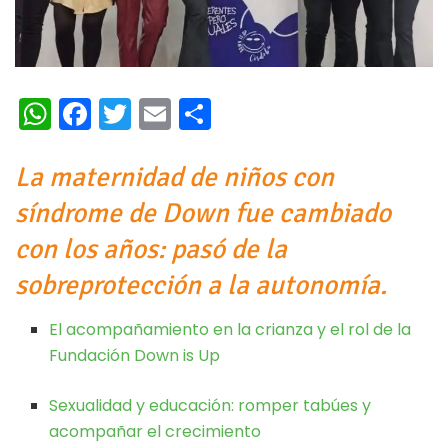
W
Fa
T
E
C
h
ce
wi
m
o
at
b
tt
ai
m
La maternidad de niños con
s
oo
er
l
p
síndrome de Down fue cambiado
A
k
ar
con los años: pasó de la
p
ti
sobreprotección a la autonomía.
p
r
El acompañamiento en la crianza y el rol de la
Fundación Down is Up
Sexualidad y educación: romper tabúes y
acompañar el crecimiento