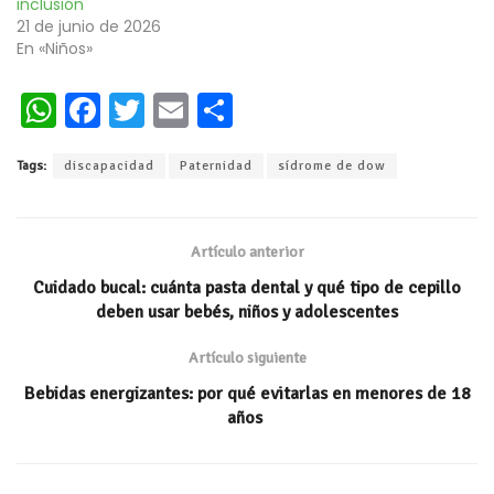
inclusión
21 de junio de 2026
En «Niños»
W
Fa
T
E
C
h
ce
wi
m
o
Tags:
discapacidad
Paternidad
sídrome de dow
at
b
tt
ai
m
s
oo
er
l
p
A
k
ar
Artículo anterior
p
ti
Cuidado bucal: cuánta pasta dental y qué tipo de cepillo
p
r
deben usar bebés, niños y adolescentes
Artículo siguiente
Bebidas energizantes: por qué evitarlas en menores de 18
años