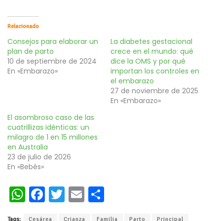
Relacionado
Consejos para elaborar un
La diabetes gestacional
plan de parto
crece en el mundo: qué
10 de septiembre de 2024
dice la OMS y por qué
En «Embarazo»
importan los controles en
el embarazo
27 de noviembre de 2025
En «Embarazo»
El asombroso caso de las
cuatrillizas idénticas: un
milagro de 1 en 15 millones
en Australia
23 de julio de 2026
En «Bebés»
W
Fa
T
E
C
h
ce
wi
m
o
Tags:
Cesárea
Crianza
Familia
Parto
Principal