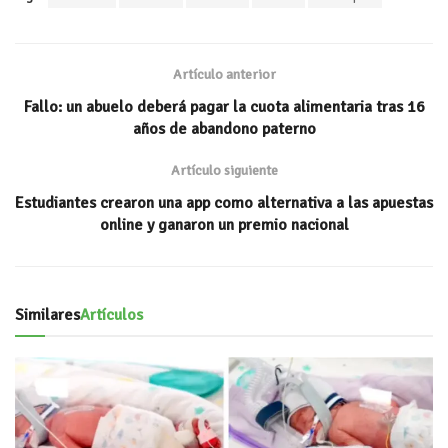
at
b
tt
ai
m
s
oo
er
l
p
A
k
ar
Artículo anterior
p
ti
Fallo: un abuelo deberá pagar la cuota alimentaria tras 16
p
r
años de abandono paterno
Artículo siguiente
Estudiantes crearon una app como alternativa a las apuestas
online y ganaron un premio nacional
Similares
Artículos