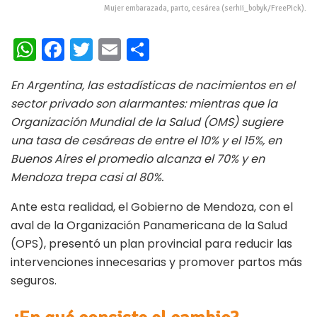
Mujer embarazada, parto, cesárea (serhii_bobyk/FreePick).
W
Fa
T
E
C
h
ce
wi
m
o
En Argentina, las estadísticas de nacimientos en el
at
b
tt
ai
m
sector privado son alarmantes: mientras que la
s
oo
er
l
p
Organización Mundial de la Salud (OMS) sugiere
A
k
ar
una tasa de cesáreas de entre el 10% y el 15%, en
p
ti
Buenos Aires el promedio alcanza el 70% y en
Mendoza trepa casi al 80%.
p
r
Ante esta realidad, el Gobierno de Mendoza, con el
aval de la Organización Panamericana de la Salud
(OPS), presentó un plan provincial para reducir las
intervenciones innecesarias y promover partos más
seguros.