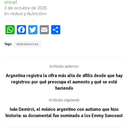
Unicef
2 de octubre de 2025
En «Salud y Nutrición»
W
Fa
T
E
C
h
ce
wi
m
o
Tags:
alimentacion
at
b
tt
ai
m
s
oo
er
l
p
A
k
ar
Artículo anterior
p
ti
Argentina registra la cifra más alta de sífilis desde que hay
p
r
registros: por qué preocupa el aumento y qué se está
haciendo
Artículo siguiente
Iván Demirci, el músico argentino con autismo que hizo
historia: su documental fue nominado a los Emmy Suncoast