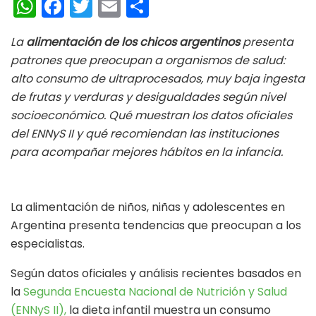
W
Fa
T
E
C
h
ce
wi
m
o
La
alimentación de los chicos argentinos
presenta
at
b
tt
ai
m
patrones que preocupan a organismos de salud:
s
oo
er
l
p
alto consumo de ultraprocesados, muy baja ingesta
A
k
ar
de frutas y verduras y desigualdades según nivel
p
ti
socioeconómico. Qué muestran los datos oficiales
del ENNyS II y qué recomiendan las instituciones
p
r
para acompañar mejores hábitos en la infancia.
La alimentación de niños, niñas y adolescentes en
Argentina presenta tendencias que preocupan a los
especialistas.
Según datos oficiales y análisis recientes basados en
la
Segunda Encuesta Nacional de Nutrición y Salud
(ENNyS II),
la dieta infantil muestra un consumo