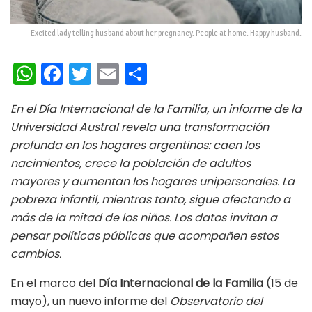
Excited lady telling husband about her pregnancy. People at home. Happy husband.
W
Fa
T
E
C
h
ce
wi
m
o
En el Día Internacional de la Familia, un informe de la
at
b
tt
ai
m
Universidad Austral revela una transformación
s
oo
er
l
p
profunda en los hogares argentinos: caen los
A
k
ar
nacimientos, crece la población de adultos
p
ti
mayores y aumentan los hogares unipersonales. La
pobreza infantil, mientras tanto, sigue afectando a
p
r
más de la mitad de los niños. Los datos invitan a
pensar políticas públicas que acompañen estos
cambios.
En el marco del
Día Internacional de la Familia
(15 de
mayo), un nuevo informe del
Observatorio del