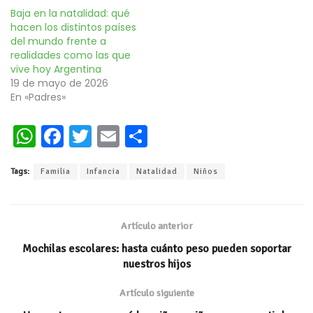
Baja en la natalidad: qué
hacen los distintos países
del mundo frente a
realidades como las que
vive hoy Argentina
19 de mayo de 2026
En «Padres»
W
Fa
T
E
C
h
ce
wi
m
o
Tags:
Familia
Infancia
Natalidad
Niños
at
b
tt
ai
m
s
oo
er
l
p
A
k
ar
Artículo anterior
p
ti
Mochilas escolares: hasta cuánto peso pueden soportar
p
r
nuestros hijos
Artículo siguiente