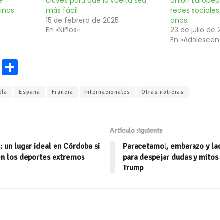
e
claves para que la vuelta sea
Unión Europea 
iños
más fácil
redes sociale
15 de febrero de 2025
años
En «Niños»
23 de julio de
En «Adolescen
E
C
m
o
ela
España
Francia
Internacionales
Otras noticias
ai
m
l
p
ar
Artículo siguiente
ti
 un lugar ideal en Córdoba si
Paracetamol, embarazo y lact
r
aen los deportes extremos
para despejar dudas y mitos 
Trump