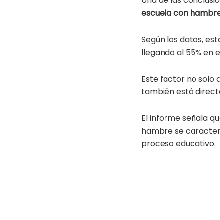
Una de las conclusi
escuela con hambr
Según los datos, est
llegando al 55% en e
Este factor no solo 
también está direc
El informe señala qu
hambre se caracter
proceso educativo.