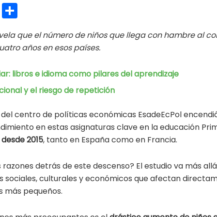
E
C
m
o
vela que el número de niños que llega con hambre al c
ai
m
uatro años en esos países.
l
p
ar
iar: libros e idioma como pilares del aprendizaje
ti
ional y el riesgo de repetición
r
 del centro de políticas económicas EsadeEcPol encendió
dimiento en estas asignaturas clave en la educación Prim
 desde 2015
, tanto en España como en Francia.
s razones detrás de este descenso? El estudio va más allá
es sociales, culturales y económicos que afectan directa
os más pequeños.