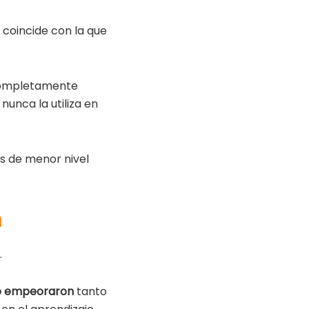
 coincide con la que
 completamente
unca la utiliza en
s de menor nivel
n
.
so empeoraron
tanto