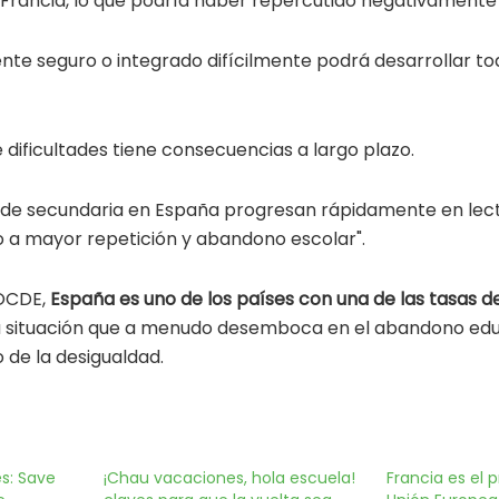
rancia, lo que podría haber repercutido negativamente e
ente seguro o integrado difícilmente podrá desarrollar to
dificultades tiene consecuencias a largo plazo.
de secundaria en España progresan rápidamente en lectu
o a mayor repetición y abandono escolar".
 OCDE,
España es uno de los países con una de las tasas d
a situación que a menudo desemboca en el abandono ed
 de la desigualdad.
s: Save
¡Chau vacaciones, hola escuela!
Francia es el p