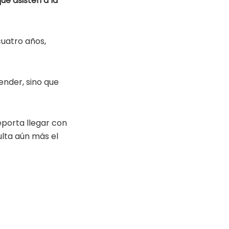
ue asisten a la
cuatro años,
ender, sino que
eporta llegar con
culta aún más el