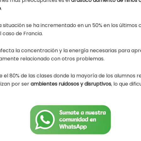
ones más preocupantes es el
drástico aumento de niños q
e
.
a situación se ha incrementado en un 50% en los últimos 
l caso de Francia.
afecta la concentración y la energía necesarias para apr
tamente relacionado con otros problemas.
e el 80% de las clases donde la mayoría de los alumnos r
izan por ser
ambientes ruidosos y disruptivos
, lo que difi