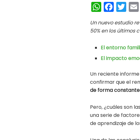
W
Fa
T
h
ce
wi
Un nuevo estudio re
at
b
tt
50% en los últimos c
s
oo
er
A
k
El entorno famil
p
El impacto emoc
p
Un reciente informe
confirmar que el ren
de forma constante
Pero, ¿cuáles son la
una serie de factor
de aprendizaje de l