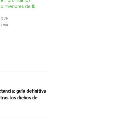
en prohibir las
s a menores de 15
 2026
tes»
ancia: guía definitiva
tras los dichos de