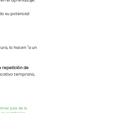
n el aprendizaje.
do su potencial
ra, lo hacen "a un
e repetición de
ucativo temprano,
rimer país de la