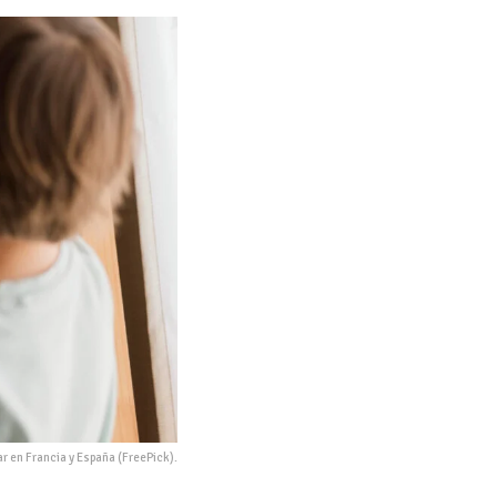
ar en Francia y España (FreePick).