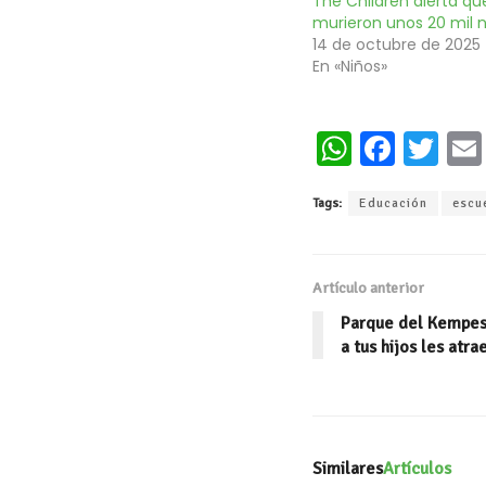
The Children alerta qu
murieron unos 20 mil n
14 de octubre de 2025
En «Niños»
W
Fa
T
h
ce
wi
Tags:
Educación
escu
at
b
tt
s
oo
er
A
k
Artículo anterior
p
Parque del Kempes:
p
a tus hijos les atr
Similares
Artículos