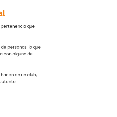
al
e pertenencia que
s de personas, lo que
iva con alguna de
 hacen en un club,
potente.