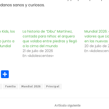
anos sanos y curiosos.
Kids, los
La historia de “Dibu” Martínez,
Mundial 2026: 
contada para niños: el arquero
valores que Li
 junto a
que volaba entre piedras y llegó
en las nuevas
Mundial
a la cima del mundo
20 de julio de
21 de julio de 2026
En «Adolescen
En «Adolescentes»
E
C
m
o
Familia
Mundial 2026
Principal
ai
m
l
p
ar
Artículo siguiente