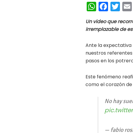
W
Fa
T
h
ce
wi
Un video que recorre
at
b
tt
irremplazable de es
s
oo
er
A
k
Ante la expectativa 
p
nuestros referentes
pasos en los potrero
p
Este fenómeno reafir
como el corazón de 
No hay sueñ
pic.twitt
— fabio ro