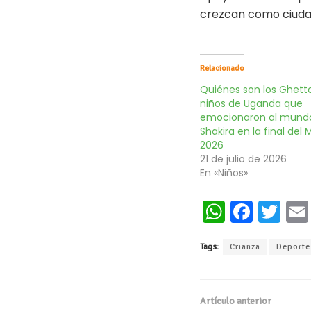
crezcan como ciudad
Relacionado
Quiénes son los Ghetto 
niños de Uganda que
emocionaron al mundo
Shakira en la final del 
2026
21 de julio de 2026
En «Niños»
W
Fa
T
h
ce
wi
Tags:
Crianza
Deporte
at
b
tt
s
oo
er
A
k
Artículo anterior