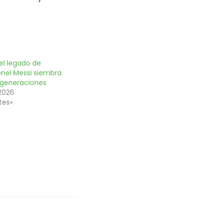
el legado de
onel Messi siembra
 generaciones
 2026
tes»