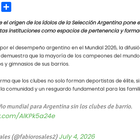
E
C
m
o
 el origen de los ídolos de la Selección Argentina pone e
ai
m
tas instituciones como espacios de pertenencia y form
l
p
ar
por el desempeño argentino en el Mundial 2026, la difusió
ti
 demuestra que la mayoría de los campeones del mundo 
s y gimnasios de sus barrios.
r
ma que los clubes no solo forman deportistas de élite, s
la comunidad y un resguardo fundamental para las famili
o mundial para Argentina sin los clubes de barrio.
er.com/AlKPk5a24e
July 4, 2026
sales (@fabiorosales2)