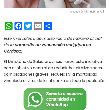
Vacunación infantil (FreePcik).
W
Fa
T
E
C
h
ce
wi
m
o
Este miércoles 11 de marzo inició de manera oficial
at
b
tt
ai
m
de la
campaña de vacunación antigripal en
s
oo
er
l
p
Córdoba
.
A
k
ar
El Ministerio de Salud provincial lanzó esta iniciativa
p
ti
con el objetivo central de reducir hospitalizaciones,
p
r
complicaciones graves, secuelas y la mortalidad
vinculada al virus de la influenza en toda la población.