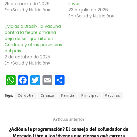
25 de marzo de 2026
llevar
En «Salud y Nutrición»
23 de julio de 2026
En «Salud y Nutrición»
¿Viajás a Brasil?: la vacuna
contra la fiebre amarilla
deja de ser gratuita en
Córdoba y otras provincias
del país
2 de octubre de 2025
En «Salud y Nutrición»
W
Fa
T
E
C
h
ce
wi
m
o
Tags:
Córdoba
Crianza
Familia
Principal
Vacunas
at
b
tt
ai
m
s
oo
er
l
p
A
k
ar
Artículo anterior
p
ti
¿Adiós a la programación? El consejo del cofundador de
Mercado Libre a los jóvenes que piensan qué carrera