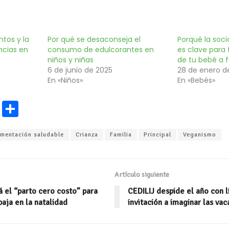
tos y la
Por qué se desaconseja el
Porqué la soc
ncias en
consumo de edulcorantes en
es clave para 
niños y niñas
de tu bebé a 
6 de junio de 2025
28 de enero d
En «Niños»
En «Bebés»
E
C
m
o
imentación saludable
Crianza
Familia
Principal
Veganismo
ai
m
l
p
ar
Artículo siguiente
ti
 el “parto cero costo” para
CEDILIJ despide el año con li
r
baja en la natalidad
invitación a imaginar las va