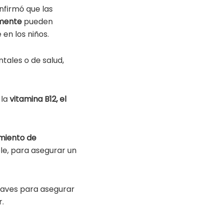
onfirmó que las
amente
pueden
en los niños.
tales o de salud,
 la
vitamina B12, el
iento de
le, para asegurar un
claves para asegurar
.