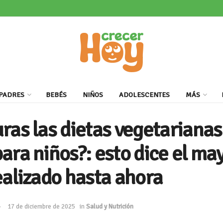
PADRES
BEBÉS
NIÑOS
ADOLESCENTES
MÁS
ras las dietas vegetarianas
ara niños?: esto dice el ma
ealizado hasta ahora
17 de diciembre de 2025
in
Salud y Nutrición