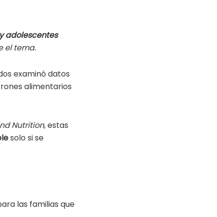
 y adolescentes
e el tema.
nidos examinó datos
rones alimentarios
nd Nutrition
, estas
ble
solo si se
ara las familias que