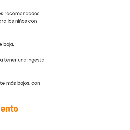
ngos recomendados
ara los niños con
e baja.
a tener una ingesta
nte más bajos, con
iento