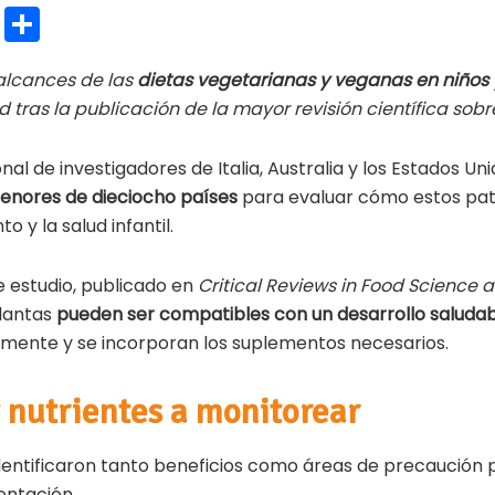
E
C
m
o
 alcances de las
dietas vegetarianas y veganas en niños
ai
m
d tras la publicación de la mayor revisión científica sobr
l
p
ar
nal de investigadores de Italia, Australia y los Estados U
ti
enores de dieciocho países
para evaluar cómo estos pat
o y la salud infantil.
r
 estudio, publicado en
Critical Reviews in Food Science a
plantas
pueden ser compatibles con un desarrollo saluda
amente y se incorporan los suplementos necesarios.
y nutrientes a monitorear
dentificaron tanto beneficios como áreas de precaución p
entación.