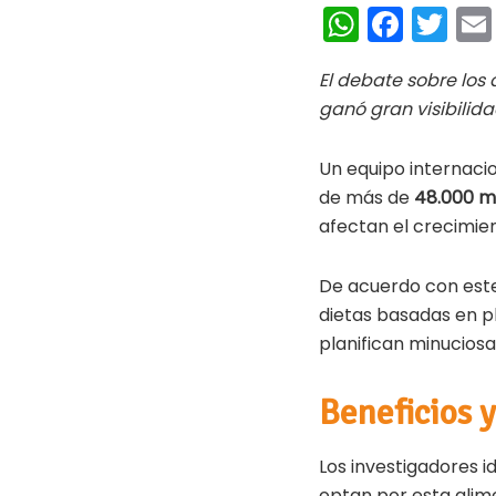
W
Fa
T
h
ce
wi
El debate sobre los
at
b
tt
ganó gran visibilida
s
oo
er
A
k
Un equipo internacio
p
de más de
48.000 m
afectan el crecimient
p
De acuerdo con este
dietas basadas en 
planifican minucios
Beneficios 
Los investigadores i
optan por esta alim