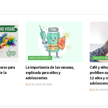
ADOLESCENTES
SALUD Y N
urso para
La importancia de las vacunas,
Café y niñe
de la
explicada para niños y
prohíben s
adolescentes
12 años y c
adolescenc
25 DE JULIO DE 2026
24 DE JULIO 