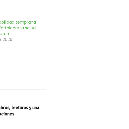
iabilidad temprana
fortalecer la salud
futuro
e 2026
bros, lecturas y una
caciones