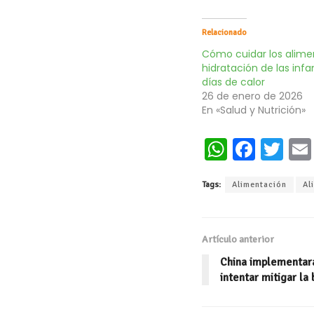
Relacionado
Cómo cuidar los alimen
hidratación de las infa
días de calor
26 de enero de 2026
En «Salud y Nutrición»
W
Fa
T
h
ce
wi
Tags:
Alimentación
Al
at
b
tt
s
oo
er
A
k
Artículo anterior
p
China implementará
p
intentar mitigar la 