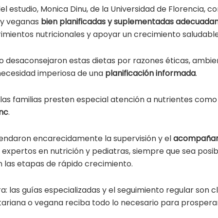
del estudio, Monica Dinu, de la Universidad de Florencia, c
 y veganas
bien planificadas y suplementadas adecuad
rimientos nutricionales y apoyar un crecimiento saludable 
o desaconsejaron estas dietas por razones éticas, ambien
necesidad imperiosa de una
planificación informada
.
las familias presten especial atención a nutrientes como
inc
.
endaron encarecidamente la supervisión y el
acompañam
 expertos en nutrición y pediatras, siempre que sea posib
n las etapas de rápido crecimiento.
ra: las guías especializadas y el seguimiento regular son 
etariana o vegana reciba todo lo necesario para prosperar