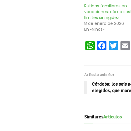
Rutinas familiares en
vacaciones: cómo sos
límites sin rigidez
8 de enero de 2026
En «Niños»
W
Fa
T
h
ce
wi
at
b
tt
s
oo
er
Artículo anterior
A
k
Córdoba: los seis 
p
elegidos, que mar
p
Similares
Artículos