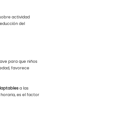
obre actividad
reducción del
lave para que niños
iedad, favorece
daptables
a las
horaria, es el factor