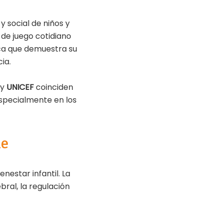
y social de niños y
 de juego cotidiano
ica que demuestra su
ia.
y
UNICEF
coinciden
 especialmente en los
le
nestar infantil. La
ral, la regulación