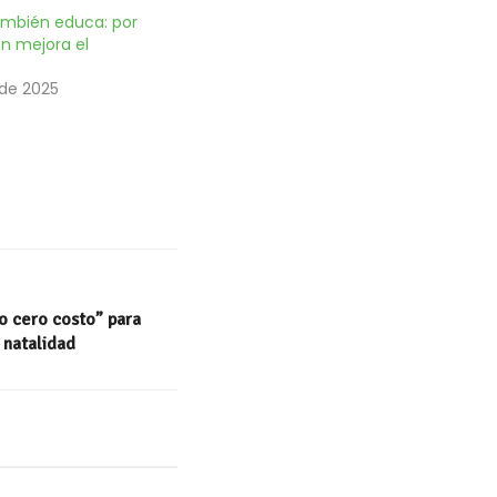
ambién educa: por
en mejora el
 de 2025
o cero costo” para
a natalidad