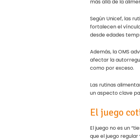
más allá de la alime
Según Unicef, las ru
fortalecen el víncul
desde edades temp
Además, la OMS adv
afectar la autorregu
como por exceso.
Las rutinas aliment
un aspecto clave par
El juego co
El juego no es un “t
que el juego regular