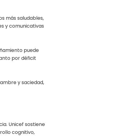
ios más saludables,
les y comunicativas
añamiento puede
anto por déficit
 hambre y saciedad,
cia. Unicef sostiene
ollo cognitivo,