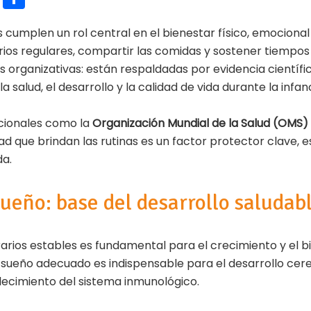
m
o
s cumplen un rol central en el bienestar físico, emocional 
ai
m
rios regulares, compartir las comidas y sostener tiempos
l
p
s organizativas: están respaldadas por evidencia científ
ar
a salud, el desarrollo y la calidad de vida durante la infanc
ti
cionales como la
Organización Mundial de la Salud (OMS)
r
idad que brindan las rutinas es un factor protector clave,
da.
ueño: base del desarrollo saludab
arios estables es fundamental para el crecimiento y el bie
sueño adecuado es indispensable para el desarrollo cereb
lecimiento del sistema inmunológico.