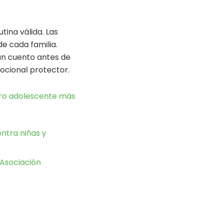
ina válida. Las
de cada familia.
un cuento antes de
ocional protector.
bro adolescente más
ntra niñas y
 Asociación