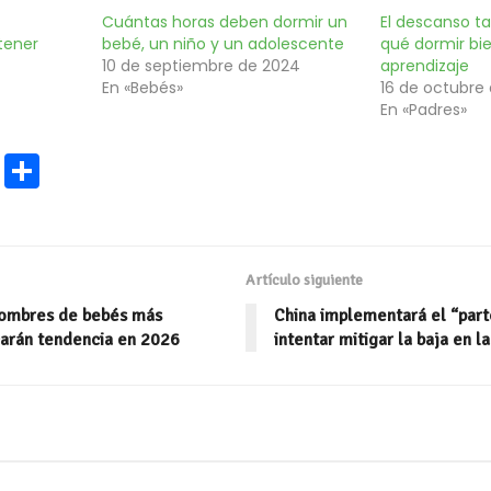
Cuántas horas deben dormir un
El descanso t
tener
bebé, un niño y un adolescente
qué dormir bi
10 de septiembre de 2024
aprendizaje
En «Bebés»
16 de octubre
En «Padres»
E
C
m
o
ai
m
l
p
Artículo siguiente
ar
nombres de bebés más
China implementará el “part
ti
carán tendencia en 2026
intentar mitigar la baja en l
r