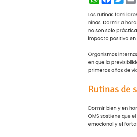
h
ce
wi
Las rutinas familiare
at
b
tt
niñas. Dormir a hora
s
oo
er
no son solo práctica
A
k
impacto positivo en l
p
Organismos interna
p
en que la previsibil
primeros años de vi
Rutinas de s
Dormir bien y en hor
OMS sostiene que el 
emocional y el forta