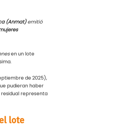
ica (Anmat)
emitió
mujeres
enes
en un lote
sima.
septiembre de 2025),
que pudieran haber
 residual representa
el lote