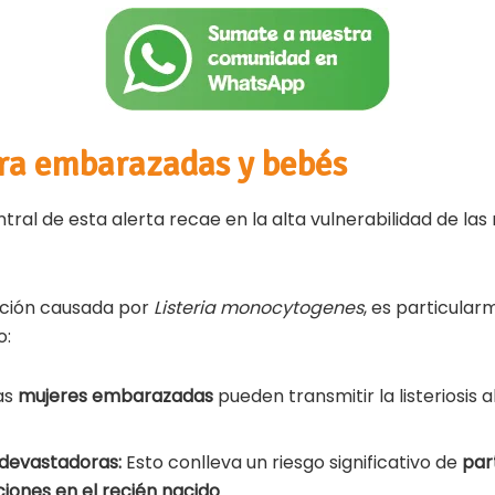
ara embarazadas y bebés
ral de esta alerta recae en la alta vulnerabilidad de las
ección causada por
Listeria monocytogenes
, es particular
o:
as
mujeres embarazadas
pueden transmitir la listeriosis 
devastadoras:
Esto conlleva un riesgo significativo de
par
ciones en el recién nacido
.