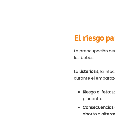
El riesgo p
La preocupación cent
los bebés.
La
Listeriosis
, la inf
durante el embaraz
Riesgo al feto:
L
placenta.
Consecuencias 
aborto
o
altera