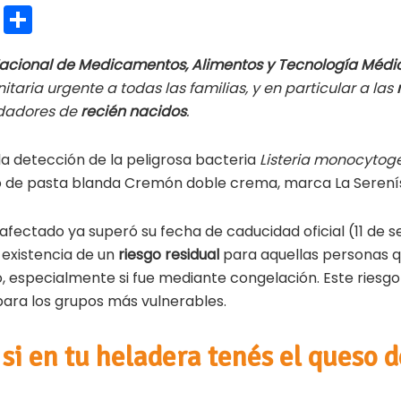
E
C
m
o
Nacional de Medicamentos, Alimentos y Tecnología Méd
ai
m
taria urgente a todas las familias, y en particular a las
l
p
dadores de
recién nacidos
.
ar
ti
la detección de la peligrosa bacteria
Listeria monocytog
o de pasta blanda Cremón doble crema, marca La Serení
r
afectado ya superó su fecha de caducidad oficial (11 de 
 existencia de un
riesgo residual
para aquellas personas 
, especialmente si fue mediante congelación. Este riesgo
ara los grupos más vulnerables.
i en tu heladera tenés el queso d