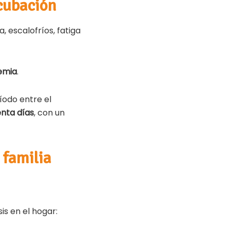
ncubación
, escalofríos, fatiga
cemia
.
íodo entre el
nta días
, con un
 familia
is en el hogar: