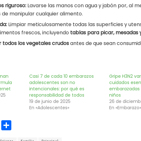
 riguroso:
Lavarse las manos con agua y jabón por, al m
 de manipular cualquier alimento.
da:
Limpiar meticulosamente todas las superficies y utens
imentos frescos, incluyendo
tablas para picar, mesadas y
r todos los vegetales crudos
antes de que sean consumid
enan
Casi 7 de cada 10 embarazos
Gripe H3N2 var
órmula
adolescentes son no
cuidados esen
ernet
intencionales: por qué es
embarazadas y
025
responsabilidad de todos
niños
19 de junio de 2025
26 de diciemb
En «Adolescentes»
En «Embarazo
E
C
m
o