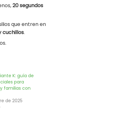
enos,
20 segundos
ilios que entren en
 cuchillos
.
os.
iante K: guía de
ciales para
 familias con
re de 2025
»