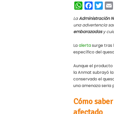
W
Fa
T
h
ce
wi
La
Administración 
at
b
tt
una advertencia sani
s
oo
er
embarazadas
y cui
A
k
p
La
alerta
surge tras 
específico del ques
p
Aunque el producto 
la Anmat subrayó la
conservado el queso
una amenaza seria p
Cómo saber s
afectado