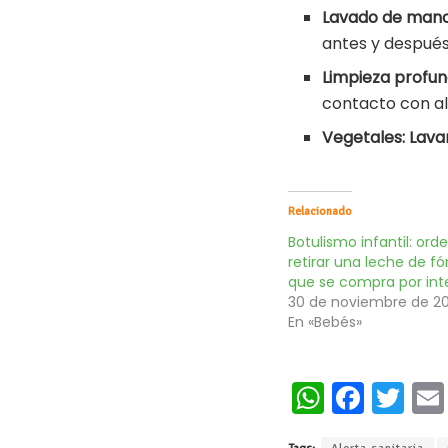
Lavado de manos
antes y después
Limpieza profun
contacto con al
Vegetales:
Lava
Relacionado
Botulismo infantil: ord
retirar una leche de f
que se compra por int
30 de noviembre de 2
En «Bebés»
W
Fa
T
h
ce
wi