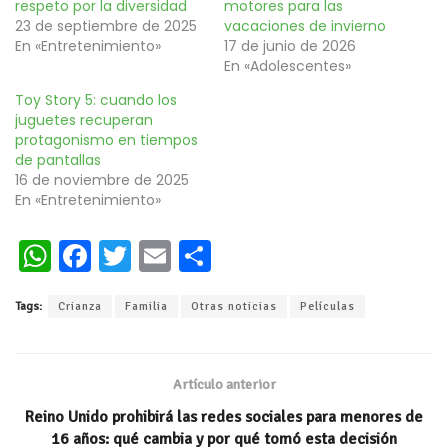
respeto por la diversidad
motores para las
23 de septiembre de 2025
vacaciones de invierno
En «Entretenimiento»
17 de junio de 2026
En «Adolescentes»
Toy Story 5: cuando los
juguetes recuperan
protagonismo en tiempos
de pantallas
16 de noviembre de 2025
En «Entretenimiento»
W
Fa
T
E
C
h
ce
wi
m
o
Tags:
Crianza
Familia
Otras noticias
Películas
at
b
tt
ai
m
s
oo
er
l
p
A
k
ar
Artículo anterior
p
ti
Reino Unido prohibirá las redes sociales para menores de
p
r
16 años: qué cambia y por qué tomó esta decisión