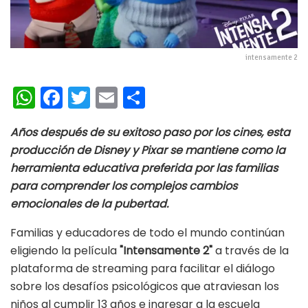
intensamente 2
W
Fa
T
E
C
h
ce
wi
m
o
Años después de su exitoso paso por los cines, esta
at
b
tt
ai
m
producción de Disney y Pixar se mantiene como la
s
oo
er
l
p
herramienta educativa preferida por las familias
A
k
ar
para comprender los complejos cambios
p
ti
emocionales de la pubertad.
p
r
Familias y educadores de todo el mundo continúan
eligiendo la película
"Intensamente 2"
a través de la
plataforma de streaming para facilitar el diálogo
sobre los desafíos psicológicos que atraviesan los
niños al cumplir 13 años e ingresar a la escuela