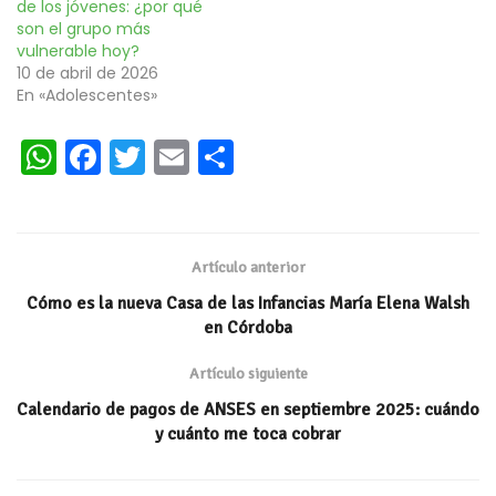
de los jóvenes: ¿por qué
son el grupo más
vulnerable hoy?
10 de abril de 2026
En «Adolescentes»
W
Fa
T
E
C
h
ce
wi
m
o
at
b
tt
ai
m
s
oo
er
l
p
Artículo anterior
A
k
ar
Cómo es la nueva Casa de las Infancias María Elena Walsh
p
ti
en Córdoba
p
r
Artículo siguiente
Calendario de pagos de ANSES en septiembre 2025: cuándo
y cuánto me toca cobrar