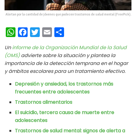
Alertan por la cantidad de jóvenes que padecen trastornos de salud mental (FreePick).
W
Fa
T
E
C
h
ce
wi
m
o
Un
informe de la Organización Mundial de la Salud
at
b
tt
ai
m
(OMS)
advierte sobre la situación y plantea la
s
oo
er
l
p
importancia de la detección temprana en el hogar
A
k
ar
y ámbitos escolares para un tratamiento efectivo.
p
ti
Depresión y ansiedad, los trastornos más
p
r
frecuentes entre adolescentes
Trastornos alimentarios
El suicidio, tercera causa de muerte entre
adolescentes
Trastornos de salud mental: signos de alerta a