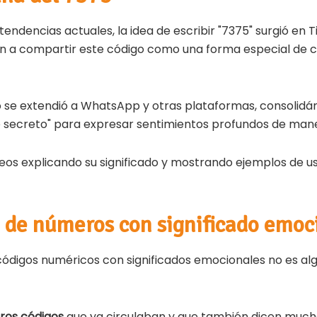
tendencias actuales, la idea de escribir "7375" surgió en T
n a compartir este código como una forma especial de 
o se extendió a WhatsApp y otras plataformas, consolid
e secreto" para expresar sentimientos profundos de mane
ideos explicando su significado y mostrando ejemplos de u
 de números con significado emoc
códigos numéricos con significados emocionales no es alg
tros códigos
que ya circulaban y que también dicen muc