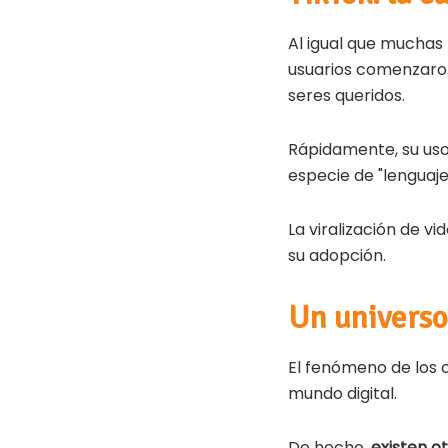
Al igual que muchas 
usuarios comenzaro
seres queridos.
Rápidamente, su us
especie de "lenguaj
La viralización de v
su adopción.
Un universo
El fenómeno de los 
mundo digital.
De hecho,
existen o