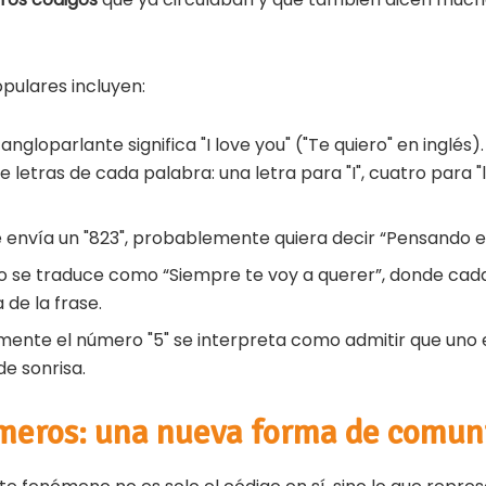
pulares incluyen:
ngloparlante significa "I love you" ("Te quiero" en inglés)
e letras de cada palabra: una letra para "I", cuatro para "
te envía un "823", probablemente quiera decir “Pensando e
o se traduce como “Siempre te voy a querer”, donde cad
de la frase.
ente el número "5" se interpreta como admitir que uno es "
de sonrisa.
meros: una nueva forma de comun