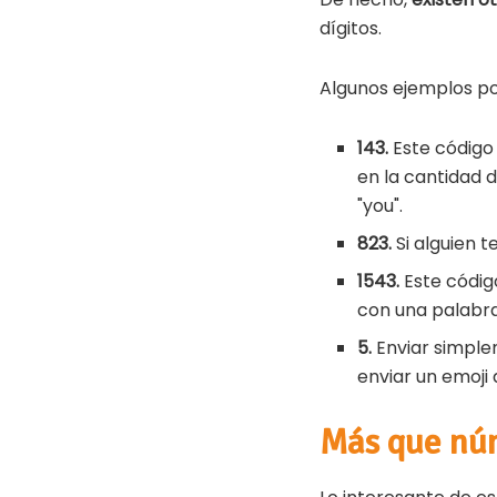
dígitos.
Algunos ejemplos po
143.
Este código a
en la cantidad d
"you".
823.
Si alguien 
1543.
Este códig
con una palabra 
5.
Enviar simplem
enviar un emoji 
Más que nú