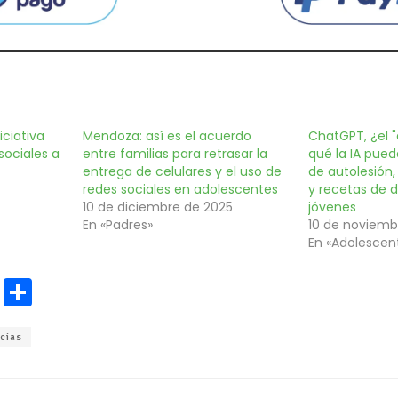
iciativa
Mendoza: así es el acuerdo
ChatGPT, ¿el "
 sociales a
entre familias para retrasar la
qué la IA pued
entrega de celulares y el uso de
de autolesión,
redes sociales en adolescentes
y recetas de d
10 de diciembre de 2025
jóvenes
En «Padres»
10 de noviemb
En «Adolescen
E
C
m
o
cias
ai
m
l
p