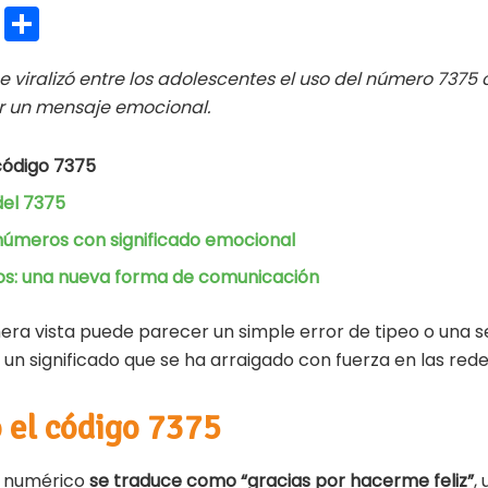
E
C
m
o
 se viralizó entre los adolescentes el uso del número 73
ai
m
ir un mensaje emocional.
l
p
ar
código 7375
ti
del 7375
r
números con significado emocional
s: una nueva forma de comunicación
mera vista puede parecer un simple error de tipeo o una s
un significado que se ha arraigado con fuerza en las rede
 el código 7375
o numérico
se traduce como “gracias por hacerme feliz”
,