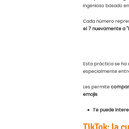
ingenioso basado en 
Cada número represe
el 7 nuevamente a "ha
Esta práctica se ha 
especialmente entre
Les permite
compart
emojis
.
Te puede intere
TikTok: la c