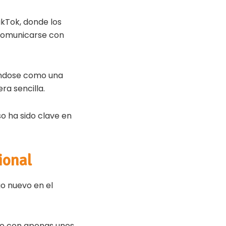
ikTok, donde los
comunicarse con
ándose como una
ra sencilla.
so ha sido clave en
ional
o nuevo en el
ho con apenas unos