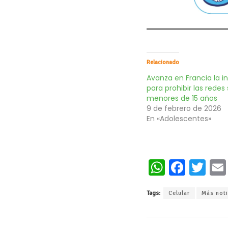
Relacionado
Avanza en Francia la in
para prohibir las redes
menores de 15 años
9 de febrero de 2026
En «Adolescentes»
W
Fa
T
h
ce
wi
Tags:
Celular
Más noti
at
b
tt
s
oo
er