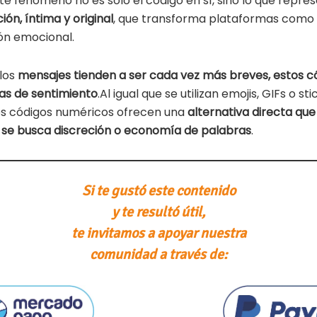
te fenómeno no es solo el código en sí, sino lo que repre
n, íntima y original
, que transforma plataformas com
ón emocional.
los
mensajes tienden a ser cada vez más breves, estos c
as de sentimiento
.Al igual que se utilizan emojis, GIFs o s
os códigos numéricos ofrecen una
alternativa directa que
 se busca discreción o economía de palabras
.
Si te gustó este contenido
y te resultó útil,
te invitamos a apoyar nuestra
comunidad a través de: