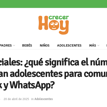
PADRES
BEBÉS
NIÑOS
ADOLESCENTES
MÁS
iales: ¿qué significa el nú
zan adolescentes para comu
k y WhatsApp?
20 de abril de 2025
in
Adolescentes