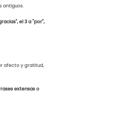
s antiguos.
gracias", el 3 a "por",
 afecto y gratitud,
frases extensas o