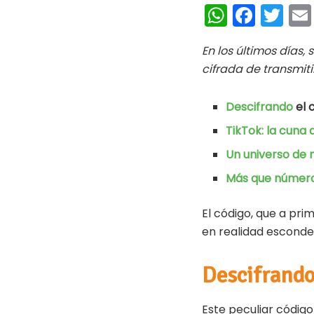
W
Fa
T
h
ce
wi
En los últimos días,
at
b
tt
cifrada de transmit
s
oo
er
A
k
Descifrando
el 
p
TikTok: la cuna 
p
Un universo de 
Más que número
El código, que a pri
en realidad esconde 
Descifrando
Este peculiar códig