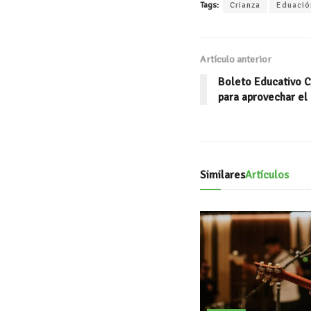
Tags:
Crianza
Eduació
at
b
tt
s
oo
er
A
k
Artículo anterior
p
Boleto Educativo C
p
para aprovechar el 
Similares
Artículos