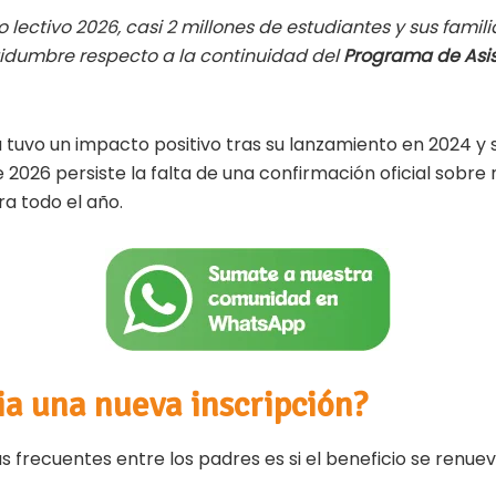
m
o
clo lectivo 2026, casi 2 millones de estudiantes y sus fami
ai
m
idumbre respecto a la continuidad del
Programa de Asi
l
p
ar
ti
tuvo un impacto positivo tras su lanzamiento en 2024 y 
e 2026 persiste la falta de una confirmación oficial sobre
r
a todo el año.
ia una nueva inscripción?
 frecuentes entre los padres es si el beneficio se renue