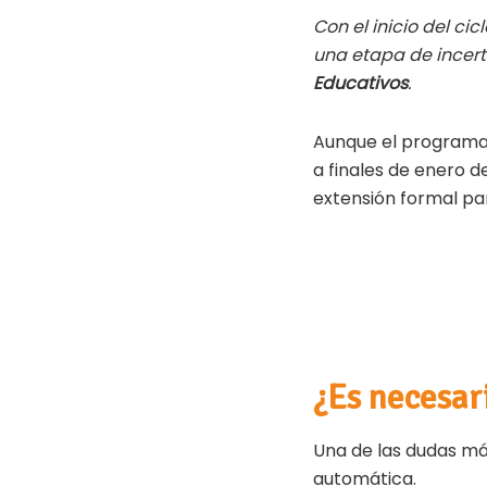
h
ce
wi
Con el inicio del ci
at
b
tt
una etapa de incert
s
oo
er
Educativos
.
A
k
p
Aunque el programa 
a finales de enero d
p
extensión formal par
¿Es necesar
Una de las dudas más
automática.