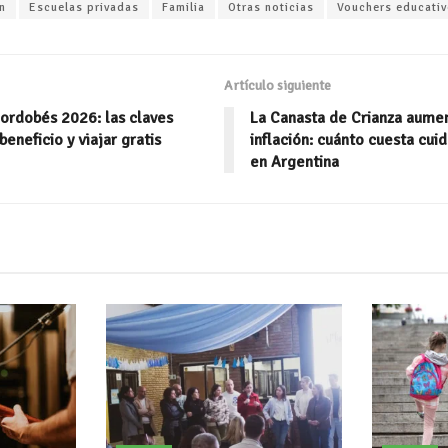
n
Escuelas privadas
Familia
Otras noticias
Vouchers educati
ai
m
l
p
ar
Artículo siguiente
ti
ordobés 2026: las claves
La Canasta de Crianza aume
r
beneficio y viajar gratis
inflación: cuánto cuesta cuid
en Argentina