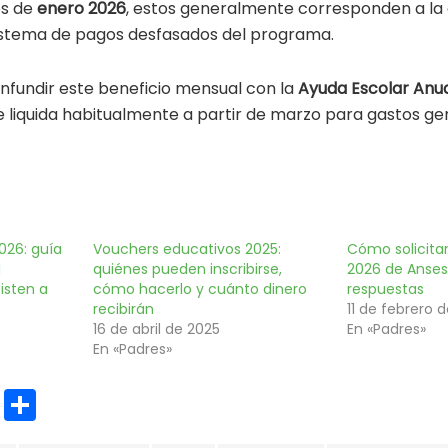
os de
enero 2026
, estos generalmente corresponden a la
sistema de pagos desfasados del programa.
nfundir este beneficio mensual con la
Ayuda Escolar Anu
e liquida habitualmente a partir de marzo para gastos ge
026: guía
Vouchers educativos 2025:
Cómo solicitar
l
quiénes pueden inscribirse,
2026 de Anses:
sisten a
cómo hacerlo y cuánto dinero
respuestas
recibirán
11 de febrero 
16 de abril de 2025
En «Padres»
En «Padres»
E
C
m
o