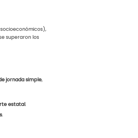
.
os socioeconómicos),
 se superaron los
 de jornada simple
,
te estatal
.
s
.