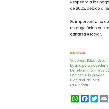
Respecto a los pag
de 2025, debido al 
Es importante no co
un pago único que s
canasta escolar.
Relacionado
Vouchers Educativos 2
básica para acceder a
beneficio si tus hijos a
una escuela privada
8 de abril de 2026
En «Padres»
W
Fa
T
h
ce
wi