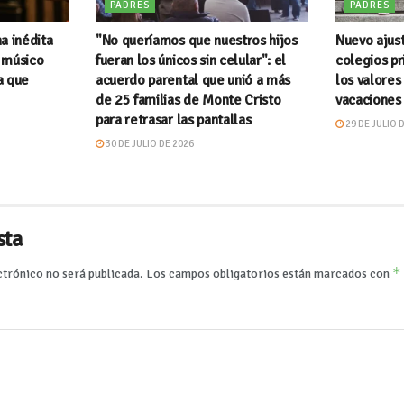
PADRES
PADRES
a inédita
"No queríamos que nuestros hijos
Nuevo ajust
 músico
fueran los únicos sin celular": el
colegios pr
a que
acuerdo parental que unió a más
los valores
de 25 familias de Monte Cristo
vacaciones 
para retrasar las pantallas
29 DE JULIO 
30 DE JULIO DE 2026
sta
*
ctrónico no será publicada.
Los campos obligatorios están marcados con