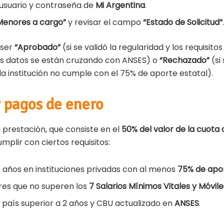
usuario y contraseña de
Mi Argentina
.
Menores a cargo”
y revisar el campo
“Estado de Solicitud”
 ser
“Aprobado”
(si se validó la regularidad y los requisit
los datos se están cruzando con ANSES) o
“Rechazado”
(si
la institución no cumple con el 75% de aporte estatal).
y pagos de enero
 prestación, que consiste en el
50% del valor de la cuota
mplir con ciertos requisitos:
18 años en instituciones privadas con al menos
75% de apor
ares que no superen los
7 Salarios Mínimos Vitales y Móvile
l país superior a 2 años y CBU actualizado en
ANSES
.