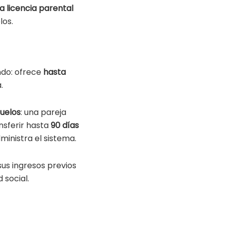
la licencia parental
los.
ndo: ofrece
hasta
.
buelos
: una pareja
nsferir hasta
90 días
ministra el sistema.
sus ingresos previos
 social.