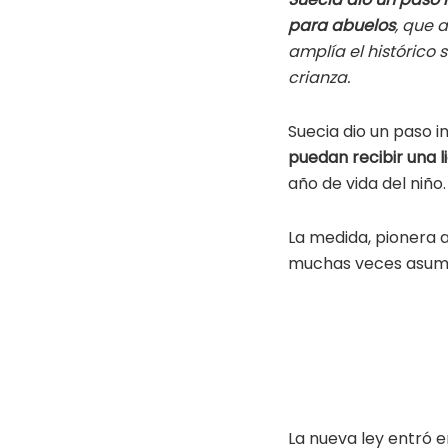
at
b
tt
para abuelos
, que 
s
oo
er
amplía el histórico
A
k
crianza.
p
Suecia dio un paso in
p
puedan recibir una l
año de vida del niño.
La medida, pionera a
muchas veces asumen
La nueva ley entró e