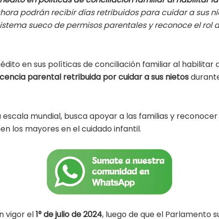
ai
m
ahora podrán recibir días retribuidos para cuidar a sus n
l
p
 sistema sueco de permisos parentales y reconoce el rol 
ar
ti
édito en sus políticas de conciliación familiar al habilitar
r
icencia parental retribuida por cuidar a sus nietos
durante
 escala mundial, busca apoyar a las familias y reconocer 
 los mayores en el cuidado infantil.
n vigor el
1° de julio de 2024
, luego de que el Parlamento s