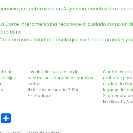
Licencia por paternidad en Argentina: cuántos días cor
La Corte Interamericana reconoce al cuidado como un
cto tiene
Criar en comunidad: el círculo que sostiene a grandes y c
ete de
Los abuelos y su rol en la
Controles visu
us hijos
crianza: seis beneficios para los
gratuitos para
iar
nietos
ciudad de Cór
25
11 de noviembre de 2024
lugares del op
En «Padres»
21 de enero d
En «Salud y Nut
E
C
m
o