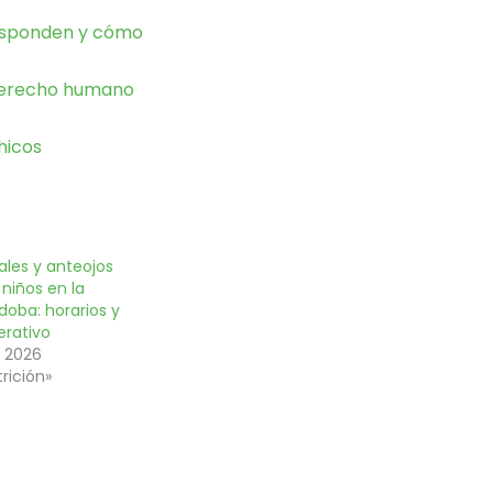
responden y cómo
 derecho humano
hicos
ales y anteojos
 niños en la
doba: horarios y
erativo
e 2026
rición»