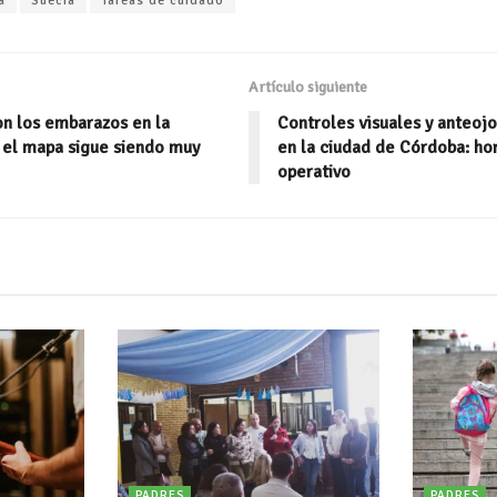
a
Suecia
Tareas de cuidado
ai
m
l
p
ar
Artículo siguiente
ti
on los embarazos en la
Controles visuales y anteojo
r
 el mapa sigue siendo muy
en la ciudad de Córdoba: hor
operativo
PADRES
PADRES