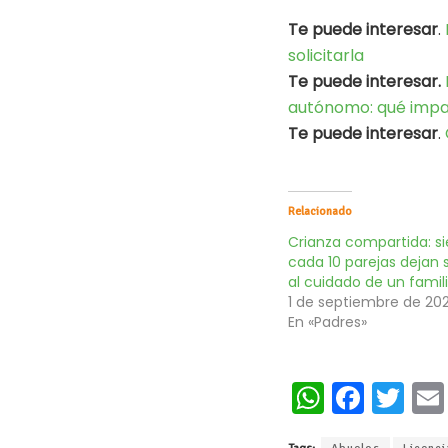
Te puede interesar
.
solicitarla
Te puede interesar.
autónomo: qué impa
Te puede interesar
.
Relacionado
Crianza compartida: si
cada 10 parejas dejan s
al cuidado de un famil
1 de septiembre de 20
En «Padres»
W
Fa
T
h
ce
wi