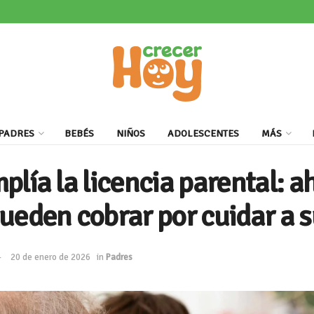
PADRES
BEBÉS
NIÑOS
ADOLESCENTES
MÁS
plía la licencia parental: a
ueden cobrar por cuidar a s
20 de enero de 2026
in
Padres