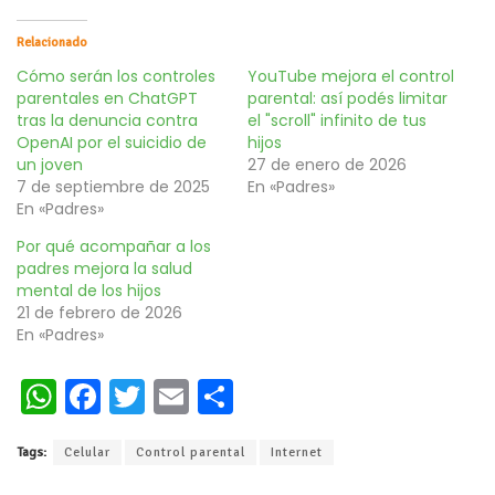
Relacionado
Cómo serán los controles
YouTube mejora el control
parentales en ChatGPT
parental: así podés limitar
tras la denuncia contra
el "scroll" infinito de tus
OpenAI por el suicidio de
hijos
un joven
27 de enero de 2026
7 de septiembre de 2025
En «Padres»
En «Padres»
Por qué acompañar a los
padres mejora la salud
mental de los hijos
21 de febrero de 2026
En «Padres»
W
Fa
T
E
C
h
ce
wi
m
o
Tags:
Celular
Control parental
Internet
at
b
tt
ai
m