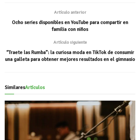
s
oo
er
l
p
A
k
ar
Artículo anterior
p
ti
Ocho series disponibles en YouTube para compartir en
p
r
familia con niños
Artículo siguiente
“Traete las Rumba”: la curiosa moda en TikTok de consumir
una galleta para obtener mejores resultados en el gimnasio
Similares
Artículos