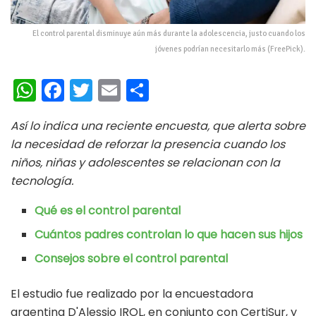
El control parental disminuye aún más durante la adolescencia, justo cuando los
jóvenes podrían necesitarlo más (FreePick).
W
Fa
T
E
C
h
ce
wi
m
o
Así lo indica una reciente encuesta, que alerta sobre
at
b
tt
ai
m
la necesidad de reforzar la presencia cuando los
s
oo
er
l
p
niños, niñas y adolescentes se relacionan con la
A
k
ar
tecnología.
p
ti
Qué es el control parental
p
r
Cuántos padres controlan lo que hacen sus hijos
Consejos sobre el control parental
El estudio fue realizado por la encuestadora
argentina D'Alessio IROL, en conjunto con CertiSur, y