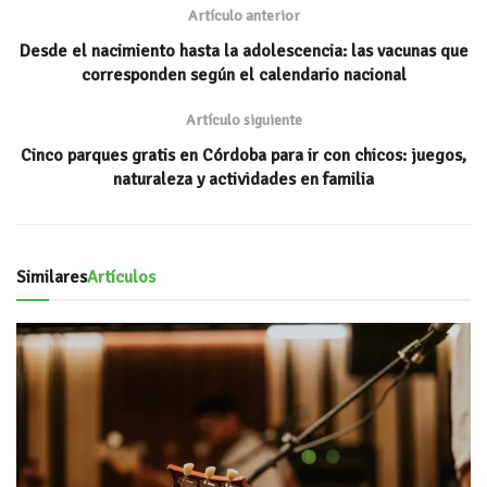
p
ti
Artículo anterior
p
r
Desde el nacimiento hasta la adolescencia: las vacunas que
corresponden según el calendario nacional
Artículo siguiente
Cinco parques gratis en Córdoba para ir con chicos: juegos,
naturaleza y actividades en familia
Similares
Artículos