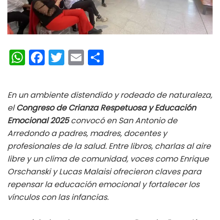
W
Fa
T
E
C
h
ce
wi
m
o
at
b
tt
ai
m
En un ambiente distendido y rodeado de naturaleza,
s
oo
er
l
p
el
Congreso de Crianza Respetuosa y Educación
A
k
ar
Emocional 2025
convocó en San Antonio de
p
ti
Arredondo a padres, madres, docentes y
profesionales de la salud. Entre libros, charlas al aire
p
r
libre y un clima de comunidad, voces como Enrique
Orschanski y Lucas Malaisi ofrecieron claves para
repensar la educación emocional y fortalecer los
vínculos con las infancias.