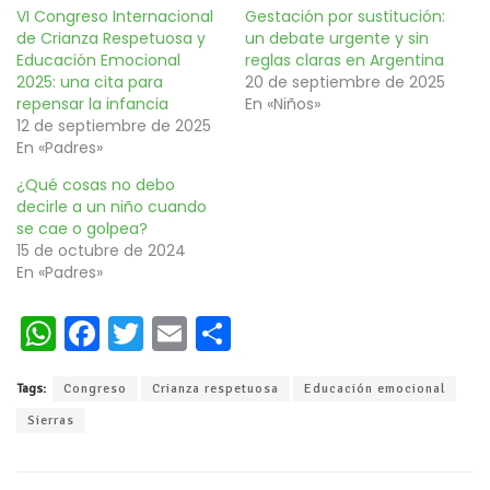
VI Congreso Internacional
Gestación por sustitución:
de Crianza Respetuosa y
un debate urgente y sin
Educación Emocional
reglas claras en Argentina
2025: una cita para
20 de septiembre de 2025
repensar la infancia
En «Niños»
12 de septiembre de 2025
En «Padres»
¿Qué cosas no debo
decirle a un niño cuando
se cae o golpea?
15 de octubre de 2024
En «Padres»
W
Fa
T
E
C
h
ce
wi
m
o
Tags:
Congreso
Crianza respetuosa
Educación emocional
at
b
tt
ai
m
Sierras
s
oo
er
l
p
A
k
ar