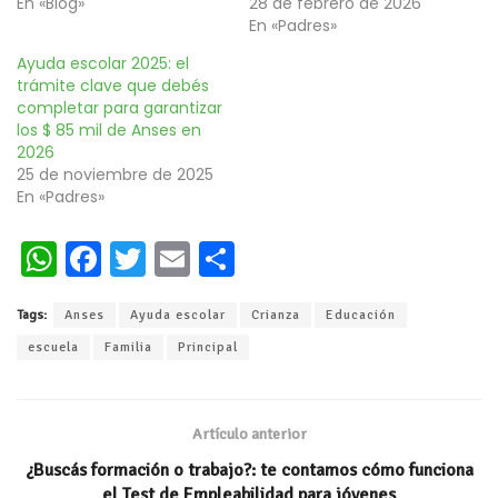
En «Blog»
28 de febrero de 2026
En «Padres»
Ayuda escolar 2025: el
trámite clave que debés
completar para garantizar
los $ 85 mil de Anses en
2026
25 de noviembre de 2025
En «Padres»
W
Fa
T
E
C
h
ce
wi
m
o
Tags:
Anses
Ayuda escolar
Crianza
Educación
at
b
tt
ai
m
escuela
Familia
Principal
s
oo
er
l
p
A
k
ar
p
ti
Artículo anterior
p
r
¿Buscás formación o trabajo?: te contamos cómo funciona
el Test de Empleabilidad para jóvenes