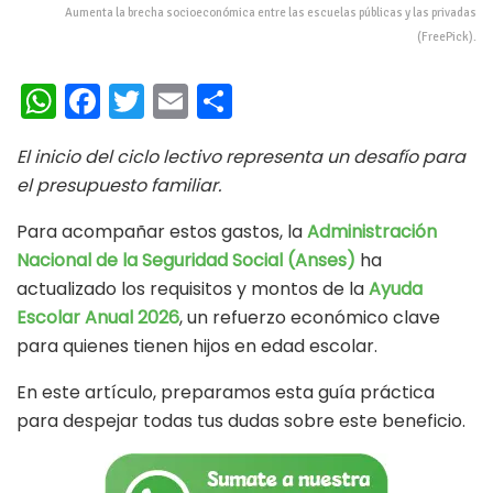
Aumenta la brecha socioeconómica entre las escuelas públicas y las privadas
(FreePick).
W
Fa
T
E
C
h
ce
wi
m
o
El inicio del ciclo lectivo representa un desafío para
at
b
tt
ai
m
el presupuesto familiar.
s
oo
er
l
p
Para acompañar estos gastos, la
Administración
A
k
ar
Nacional de la Seguridad Social (Anses)
ha
p
ti
actualizado los requisitos y montos de la
Ayuda
p
r
Escolar Anual 2026
, un refuerzo económico clave
para quienes tienen hijos en edad escolar.
En este artículo, preparamos esta guía práctica
para despejar todas tus dudas sobre este beneficio.