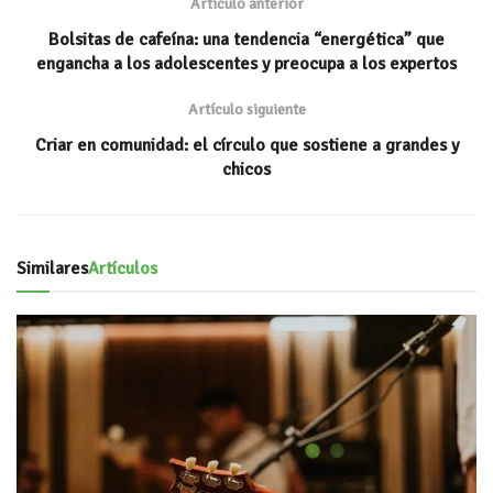
Artículo anterior
A
k
ar
Bolsitas de cafeína: una tendencia “energética” que
p
ti
engancha a los adolescentes y preocupa a los expertos
p
r
Artículo siguiente
Criar en comunidad: el círculo que sostiene a grandes y
chicos
Similares
Artículos