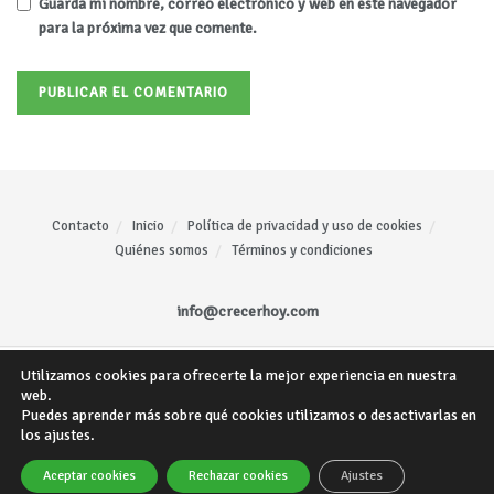
Guarda mi nombre, correo electrónico y web en este navegador
para la próxima vez que comente.
Contacto
Inicio
Política de privacidad y uso de cookies
Quiénes somos
Términos y condiciones
info@crecerhoy.com
Utilizamos cookies para ofrecerte la mejor experiencia en nuestra
Todos los derechos reservados ©
CrecerHoy
- Sitio web creado por
Mariano
web.
Gómez
.
Puedes aprender más sobre qué cookies utilizamos o desactivarlas en
los ajustes.
Aceptar cookies
Rechazar cookies
Ajustes