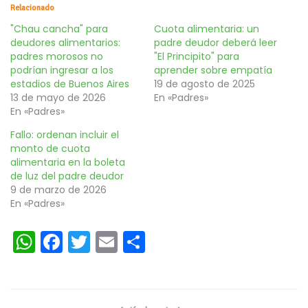
Relacionado
"Chau cancha" para
Cuota alimentaria: un
deudores alimentarios:
padre deudor deberá leer
padres morosos no
"El Principito" para
podrían ingresar a los
aprender sobre empatía
estadios de Buenos Aires
19 de agosto de 2025
13 de mayo de 2026
En «Padres»
En «Padres»
Fallo: ordenan incluir el
monto de cuota
alimentaria en la boleta
de luz del padre deudor
9 de marzo de 2026
En «Padres»
W
Fa
T
E
C
h
ce
wi
m
o
at
b
tt
ai
m
s
oo
er
l
p