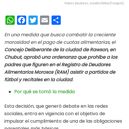
Padres deudores, estadio fútbol (Freepick).
W
Fa
T
E
C
h
ce
wi
m
o
En una medida que busca combatir la creciente
at
b
tt
ai
m
morosidad en el pago de cuotas alimentarias, el
s
oo
er
l
p
Concejo Deliberante de la ciudad de Rawson, en
A
k
ar
Chubut, aprobó una ordenanza que prohíbe a los
p
ti
padres que figuren en el Registro de Deudores
Alimentarios Morosos (RAM) asistir a partidos de
p
r
fútbol y recitales en la ciudad
.
Por qué se tomó la medida
Esta decisión, que generó debate en las redes
sociales, entra en vigencia con el objetivo de
impulsar el cumplimiento de una de las obligaciones
parentales más básicas.