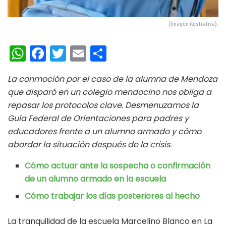
(Imagen ilustrativa).
W
Fa
T
E
C
h
ce
wi
m
o
La conmoción por el caso de la alumna de Mendoza
at
b
tt
ai
m
que disparó en un colegio mendocino nos obliga a
s
oo
er
l
p
repasar los protocolos clave. Desmenuzamos la
A
k
ar
Guía Federal de Orientaciones para padres y
p
ti
educadores frente a un alumno armado y cómo
abordar la situación después de la crisis.
p
r
Cómo actuar ante la sospecha o confirmación
de un alumno armado en la escuela
Cómo trabajar los días posteriores al hecho
La tranquilidad de la escuela Marcelino Blanco en La