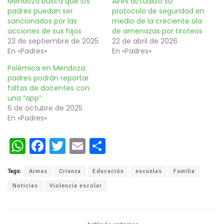
Mendoza busca que los
Aires actualizó su
padres puedan ser
protocolo de seguridad en
sancionados por las
medio de la creciente ola
acciones de sus hijos
de amenazas por tiroteos
23 de septiembre de 2025
22 de abril de 2026
En «Padres»
En «Padres»
Polémica en Mendoza:
padres podrán reportar
faltas de docentes con
una “app”
6 de octubre de 2025
En «Padres»
W
Fa
T
E
C
h
ce
wi
m
o
Tags:
Armas
Crianza
Educación
escuelas
Familia
at
b
tt
ai
m
Noticias
Violencia escolar
s
oo
er
l
p
A
k
ar