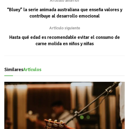
p
ti
Artículo anterior
p
r
“Bluey” la serie animada australiana que enseña valores y
contribuye al desarrollo emocional
Artículo siguiente
Hasta qué edad es recomendable evitar el consumo de
carne molida en niños y niñas
Similares
Artículos