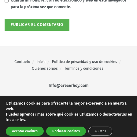
Guarda mi nombre, correo electrónico y web en este navegador
para la próxima vez que comente.
Contacto
Inicio
Política de privacidad y uso de cookies
Quiénes somos
Términos y condiciones
info@crecerhoy.com
Utilizamos cookies para ofrecerte la mejor experiencia en nuestra
Todos los derechos reservados ©
CrecerHoy
- Sitio web creado por
Mariano
web.
Gómez
.
Puedes aprender más sobre qué cookies utilizamos o desactivarlas en
los ajustes.
Aceptar cookies
Rechazar cookies
Ajustes