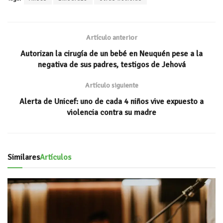
at
b
tt
ai
m
s
oo
er
l
p
A
k
ar
Artículo anterior
p
ti
Autorizan la cirugía de un bebé en Neuquén pese a la
p
r
negativa de sus padres, testigos de Jehová
Artículo siguiente
Alerta de Unicef: uno de cada 4 niños vive expuesto a
violencia contra su madre
Similares
Artículos