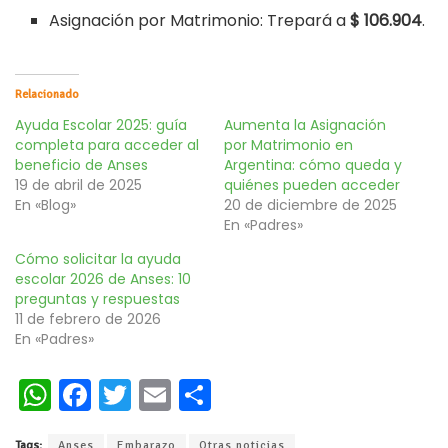
Asignación por Matrimonio: Trepará a
$ 106.904
.
Relacionado
Ayuda Escolar 2025: guía
Aumenta la Asignación
completa para acceder al
por Matrimonio en
beneficio de Anses
Argentina: cómo queda y
19 de abril de 2025
quiénes pueden acceder
En «Blog»
20 de diciembre de 2025
En «Padres»
Cómo solicitar la ayuda
escolar 2026 de Anses: 10
preguntas y respuestas
11 de febrero de 2026
En «Padres»
W
Fa
T
E
C
h
ce
wi
m
o
Tags:
Anses
Embarazo
Otras noticias