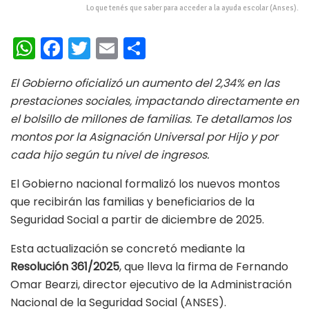
Lo que tenés que saber para acceder a la ayuda escolar (Anses).
W
Fa
T
E
C
h
ce
wi
m
o
El Gobierno oficializó un aumento del 2,34% en las
at
b
tt
ai
m
prestaciones sociales, impactando directamente en
s
oo
er
l
p
el bolsillo de millones de familias. Te detallamos los
A
k
ar
montos por la Asignación Universal por Hijo y por
p
ti
cada hijo según tu nivel de ingresos.
p
r
El Gobierno nacional formalizó los nuevos montos
que recibirán las familias y beneficiarios de la
Seguridad Social a partir de diciembre de 2025.
Esta actualización se concretó mediante la
Resolución 361/2025
, que lleva la firma de Fernando
Omar Bearzi, director ejecutivo de la Administración
Nacional de la Seguridad Social (ANSES).