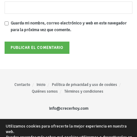
Guarda mi nombre, correo electrónico y web en este navegador
para la próxima vez que comente.
Contacto
Inicio
Política de privacidad y uso de cookies
Quiénes somos
Términos y condiciones
info@crecerhoy.com
Utilizamos cookies para ofrecerte la mejor experiencia en nuestra
Todos los derechos reservados ©
CrecerHoy
- Sitio web creado por
Mariano
web.
Gómez
.