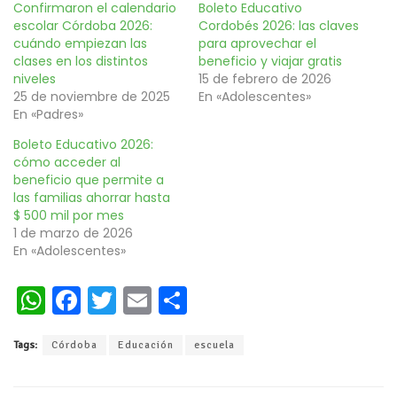
Confirmaron el calendario
Boleto Educativo
escolar Córdoba 2026:
Cordobés 2026: las claves
cuándo empiezan las
para aprovechar el
clases en los distintos
beneficio y viajar gratis
niveles
15 de febrero de 2026
25 de noviembre de 2025
En «Adolescentes»
En «Padres»
Boleto Educativo 2026:
cómo acceder al
beneficio que permite a
las familias ahorrar hasta
$ 500 mil por mes
1 de marzo de 2026
En «Adolescentes»
W
Fa
T
E
C
h
ce
wi
m
o
Tags:
Córdoba
Educación
escuela
at
b
tt
ai
m
s
oo
er
l
p