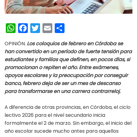
W
Fa
T
E
C
h
ce
wi
m
o
OPINIÓN.
Los coloquios de febrero en Córdoba se
at
b
tt
ai
m
han convertido en un período de fuerte tensión para
s
oo
er
l
p
estudiantes y familias que definen, en pocos días, si
A
k
ar
promocionan o repiten el año. Entre exámenes,
p
ti
apoyos escolares y la preocupación por conseguir
banco, febrero deja de ser un mes de descanso
p
r
para transformarse en una carrera contrarreloj.
A diferencia de otras provincias, en Córdoba, el ciclo
lectivo 2026 para el nivel secundario inicia
formalmente el 2 de marzo. Sin embargo, el inicio del
año escolar sucede mucho antes para aquellos