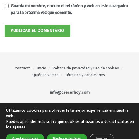
Guarda mi nombre, correo electrónico y web en este navegador
para la próxima vez que comente.
Contacto
Inicio
Política de privacidad y uso de cookies
Quiénes somos
Términos y condiciones
info@crecerhoy.com
Utilizamos cookies para ofrecerte la mejor experiencia en nuestra
Todos los derechos reservados ©
CrecerHoy
- Sitio web creado por
Mariano
web.
Gómez
.
Puedes aprender más sobre qué cookies utilizamos o desactivarlas en
los ajustes.
Aceptar cookies
Rechazar cookies
Ajustes