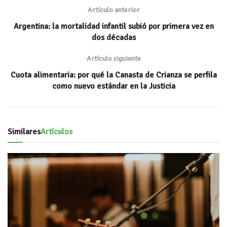
A
k
ar
Artículo anterior
p
ti
Argentina: la mortalidad infantil subió por primera vez en
p
r
dos décadas
Artículo siguiente
Cuota alimentaria: por qué la Canasta de Crianza se perfila
como nuevo estándar en la Justicia
Similares
Artículos