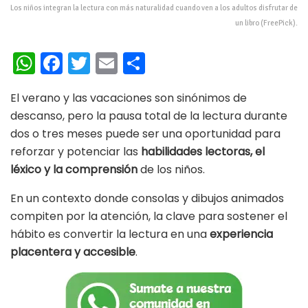
Los niños integran la lectura con más naturalidad cuando ven a los adultos disfrutar de
un libro (FreePick).
W
Fa
T
E
C
h
ce
wi
m
o
El verano y las vacaciones son sinónimos de
at
b
tt
ai
m
descanso, pero la pausa total de la lectura durante
s
oo
er
l
p
dos o tres meses puede ser una oportunidad para
A
k
ar
reforzar y potenciar las
habilidades lectoras, el
p
ti
léxico y la comprensión
de los niños.
p
r
En un contexto donde consolas y dibujos animados
compiten por la atención, la clave para sostener el
hábito es convertir la lectura en una
experiencia
placentera y accesible
.