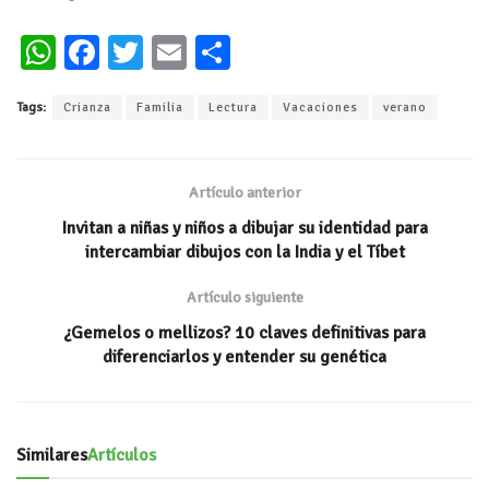
W
Fa
T
E
C
h
ce
wi
m
o
Tags:
Crianza
Familia
Lectura
Vacaciones
verano
at
b
tt
ai
m
s
oo
er
l
p
A
k
ar
Artículo anterior
p
ti
Invitan a niñas y niños a dibujar su identidad para
p
r
intercambiar dibujos con la India y el Tíbet
Artículo siguiente
¿Gemelos o mellizos? 10 claves definitivas para
diferenciarlos y entender su genética
Similares
Artículos