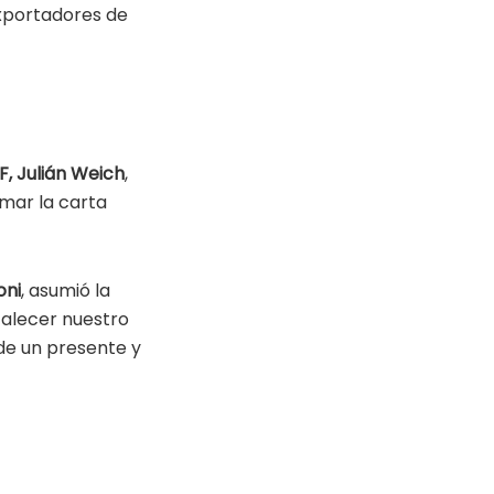
Exportadores de
, Julián Weich
,
rmar la carta
oni
, asumió la
talecer nuestro
 de un presente y