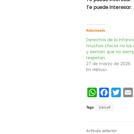
Te puede interesar.
Relacionado
Derechos de la infanci
muchos chicos no los
y sienten que no siem
respetan
27 de marzo de 2026
En «Niños»
W
Fa
T
h
ce
wi
Tags:
Unicef
at
b
tt
s
oo
er
A
k
Artículo anterior