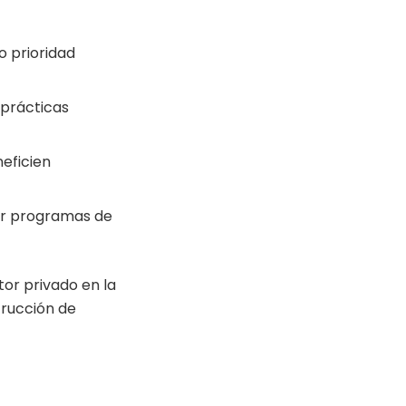
o prioridad
y prácticas
eficien
r programas de
or privado en la
trucción de