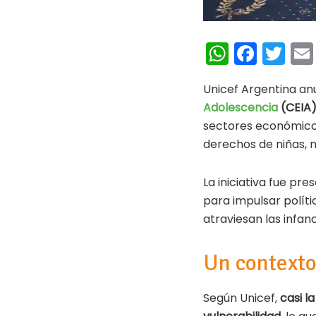
W
Fa
T
h
ce
wi
Unicef Argentina anu
at
b
tt
Adolescencia
(CEIA
s
oo
er
sectores económicos
A
k
derechos de niñas, n
p
La iniciativa fue pr
p
para impulsar polít
atraviesan las infanc
Un contexto 
Según Unicef,
casi l