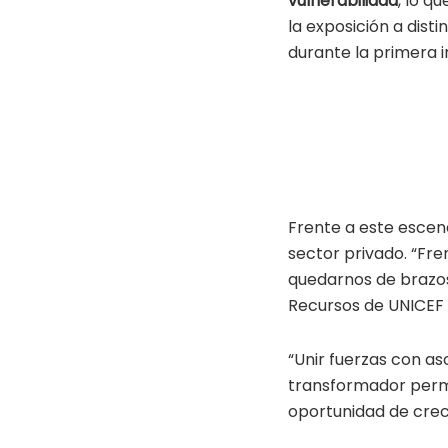
vulnerabilidad
, lo q
la exposición a dist
durante la primera i
Frente a este escen
sector privado. “Fr
quedarnos de brazos
Recursos de UNICEF 
“Unir fuerzas con as
transformador permi
oportunidad de crece