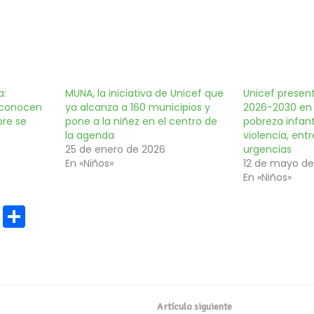
a:
MUNA, la iniciativa de Unicef que
Unicef presen
 conocen
ya alcanza a 160 municipios y
2026-2030 en 
pre se
pone a la niñez en el centro de
pobreza infant
la agenda
violencia, entr
25 de enero de 2026
urgencias
En «Niños»
12 de mayo de
En «Niños»
E
C
m
o
ai
m
l
p
ar
Artículo siguiente