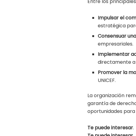
Entre los principale
Impulsar el co
estratégica para
Consensuar una
empresariales.
Implementar ac
directamente a 
Promover la mov
UNICEF.
La organización rema
garantía de derecho
oportunidades para l
Te puede interesar
.
Te puede interesar
.