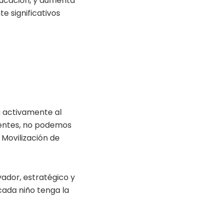
educación, y aumenta
e significativos
a activamente al
centes, no podemos
 Movilización de
vador, estratégico y
cada niño tenga la