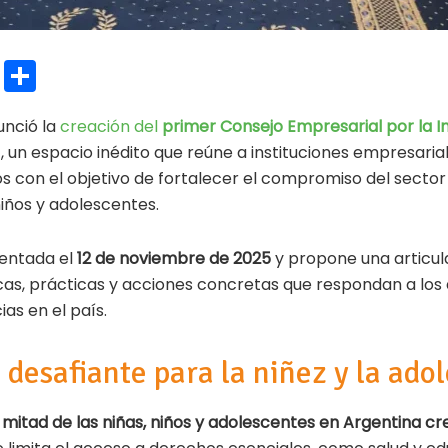
E
C
m
o
nció la
creación del
primer Consejo Empresarial por la I
ai
m
)
, un espacio inédito que reúne a instituciones empresarial
l
p
 con el objetivo de fortalecer el compromiso del sector
ar
iños y adolescentes.
ti
esentada el
12 de noviembre de 2025
y propone una articula
r
icas, prácticas y acciones concretas que respondan a los
ias en el país.
desafiante para la niñez y la ado
a mitad de las niñas, niños y adolescentes en Argentina c