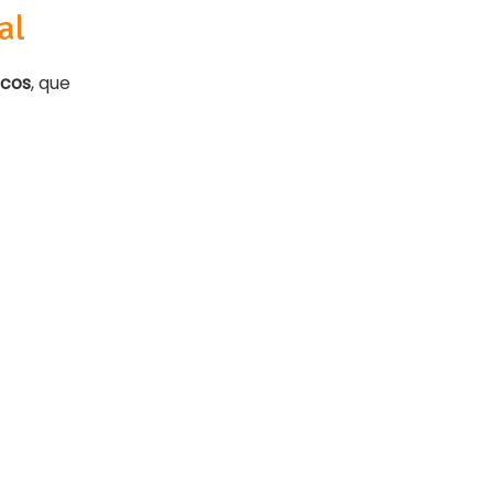
al
icos
, que