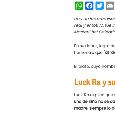
W
Fa
T
h
ce
wi
Una de las premisas
at
b
tt
real y emotivo, fue
s
oo
er
MasterChef Celebrit
A
k
p
En su debut, logró 
homenaje que
"atra
p
El plato, cuyo nombr
Luck Ra y s
Luck Ra explicó que 
uno de niño no se da
madre, siempre lo d