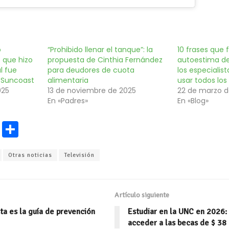
o
“Prohibido llenar el tanque”: la
10 frases que 
 que hizo
propuesta de Cinthia Fernández
autoestima de
l fue
para deudores de cuota
los especiali
 Suncoast
alimentaria
usar todos los
025
13 de noviembre de 2025
22 de marzo d
En «Padres»
En «Blog»
E
C
m
o
Otras noticias
Televisión
ai
m
l
p
ar
Artículo siguiente
ti
ta es la guía de prevención
Estudiar en la UNC en 2026:
r
acceder a las becas de $ 38 