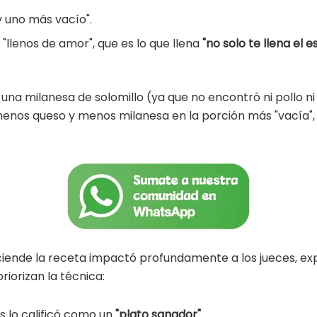
y uno más vacío".
llenos de amor", que es lo que llena
"no solo te llena el 
n una milanesa de solomillo (ya que no encontró ni pollo ni
enos queso y menos milanesa en la porción más "vacía
ciende la receta impactó profundamente a los jueces, ex
iorizan la técnica:
s lo calificó como un
"plato sanador"
.