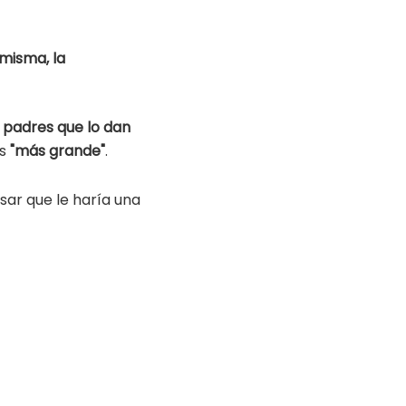
 misma, la
 padres que lo dan
es
"más grande"
.
sar que le haría una