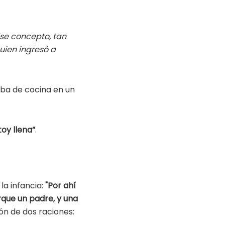
Ese concepto, tan
quien ingresó a
eba de cocina en un
oy llena”
.
la infancia:
"Por ahí
rque un padre, y una
ón de dos raciones: