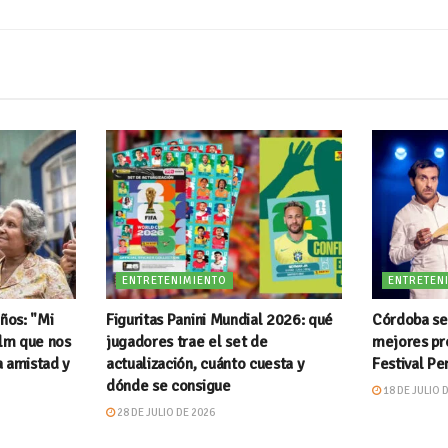
ENTRETENIMIENTO
ENTRETEN
iños: "Mi
Figuritas Panini Mundial 2026: qué
Córdoba se 
ilm que nos
jugadores trae el set de
mejores pro
a amistad y
actualización, cuánto cuesta y
Festival P
dónde se consigue
18 DE JULIO 
28 DE JULIO DE 2026