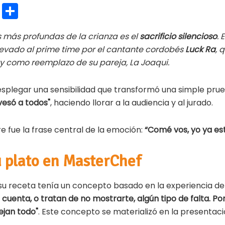
E
C
m
o
 más profundas de la crianza es el
sacrificio silencioso
. 
ai
m
 llevado al prime time por el cantante cordobés
Luck Ra
, 
l
p
y como reemplazo de su pareja, La Joaqui.
ar
ti
desplegar una sensibilidad que transformó una simple pru
vesó a todos"
, haciendo llorar a la audiencia y al jurado.
r
e fue la frase central de la emoción:
“Comé vos, yo ya est
u plato en MasterChef
su receta tenía un concepto basado en la experiencia de 
 cuenta, o tratan de no mostrarte, algún tipo de falta. Po
ejan todo"
. Este concepto se materializó en la presentaci