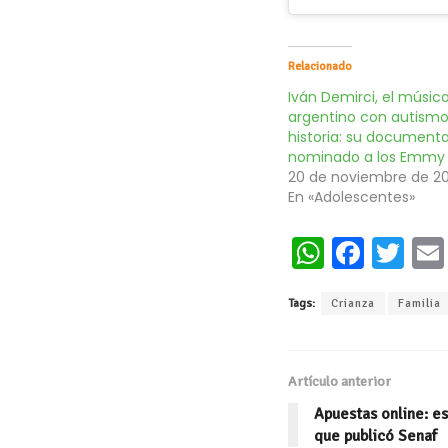
Relacionado
Iván Demirci, el músic
argentino con autismo
historia: su documenta
nominado a los Emmy
20 de noviembre de 2
En «Adolescentes»
W
Fa
T
h
ce
wi
Tags:
Crianza
Familia
at
b
tt
s
oo
er
A
k
Artículo anterior
p
Apuestas online: es
p
que publicó Senaf