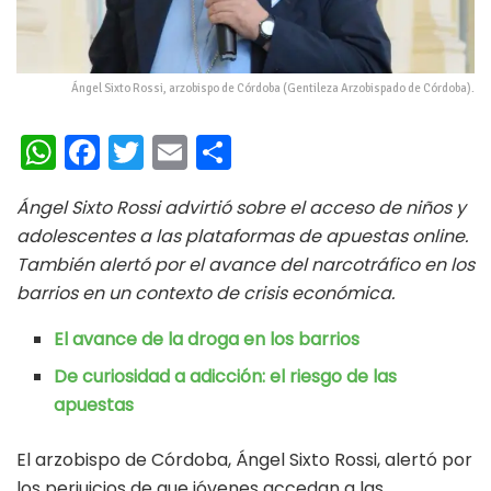
Ángel Sixto Rossi, arzobispo de Córdoba (Gentileza Arzobispado de Córdoba).
W
Fa
T
E
C
h
ce
wi
m
o
Ángel Sixto Rossi advirtió sobre el acceso de niños y
at
b
tt
ai
m
adolescentes a las plataformas de apuestas online.
s
oo
er
l
p
También alertó por el avance del narcotráfico en los
A
k
ar
barrios en un contexto de crisis económica.
p
ti
El avance de la droga en los barrios
p
r
De curiosidad a adicción: el riesgo de las
apuestas
El arzobispo de Córdoba, Ángel Sixto Rossi, alertó por
los perjuicios de que jóvenes accedan a las