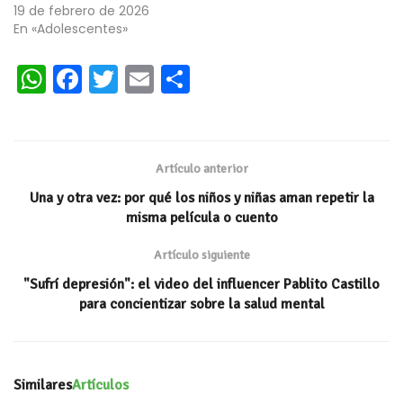
19 de febrero de 2026
En «Adolescentes»
W
Fa
T
E
C
h
ce
wi
m
o
at
b
tt
ai
m
s
oo
er
l
p
Artículo anterior
A
k
ar
Una y otra vez: por qué los niños y niñas aman repetir la
p
ti
misma película o cuento
p
r
Artículo siguiente
"Sufrí depresión": el video del influencer Pablito Castillo
para concientizar sobre la salud mental
Similares
Artículos